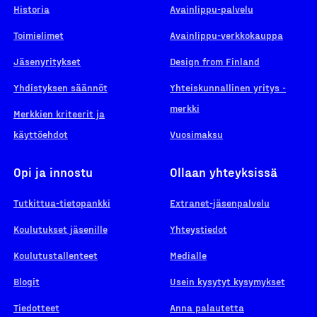
Historia
Avainlippu-palvelu
Toimielimet
Avainlippu-verkkokauppa
Jäsenyritykset
Design from Finland
Yhdistyksen säännöt
Yhteiskunnallinen yritys -
merkki
Merkkien kriteerit ja
käyttöehdot
Vuosimaksu
Opi ja innostu
Ollaan yhteyksissä
Tutkittua-tietopankki
Extranet-jäsenpalvelu
Koulutukset jäsenille
Yhteystiedot
Koulutustallenteet
Medialle
Blogit
Usein kysytyt kysymykset
Tiedotteet
Anna palautetta