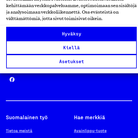
Avainlippu
kehittämään verkkopalveluamme, optimoimaan sen sisältöjä
ja analysoimaan verkkoliikennettä. Osa evästeistä on
välttämättömiä, jotta sivut toimisivat oikein.
Design From Finland
Hyväksy
Kiellä
Asetukset
Yhteiskunnallinen Yritys -merkki
Suomalainen työ
Hae merkkiä
Tietoa meistä
Avainlippu-tuote