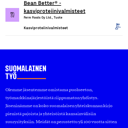
Bean Better® -
kasviproteiinivalmisteet
Ferm Foods Oy Ltd., Tuote
Kasviproteiinivalmisteet
Olemme jäsentemme omistama puolueeton,
työmarkkinajärjestöistä riippumaton yhdistys.
Jäseninämme on koko suomalaisen yhteiskunnan kirjo
pienistä pajoista ja yhteisöistä kansainvälisiin
suuryrityksiin. Meidät on perustettu yli 100 vuotta sitten