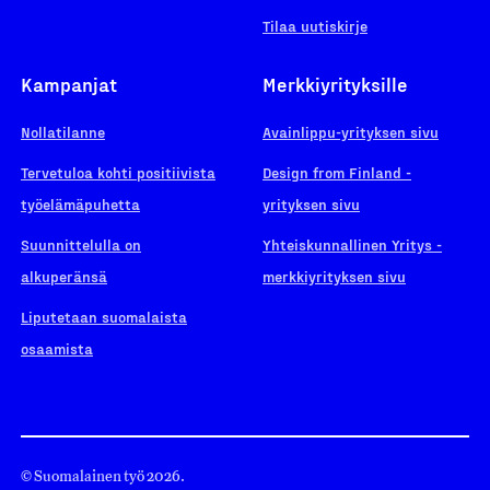
Tilaa uutiskirje
Kampanjat
Merkkiyrityksille
Nollatilanne
Avainlippu-yrityksen sivu
Tervetuloa kohti positiivista
Design from Finland -
työelämäpuhetta
yrityksen sivu
Suunnittelulla on
Yhteiskunnallinen Yritys -
alkuperänsä
merkkiyrityksen sivu
Liputetaan suomalaista
osaamista
© Suomalainen työ 2026.