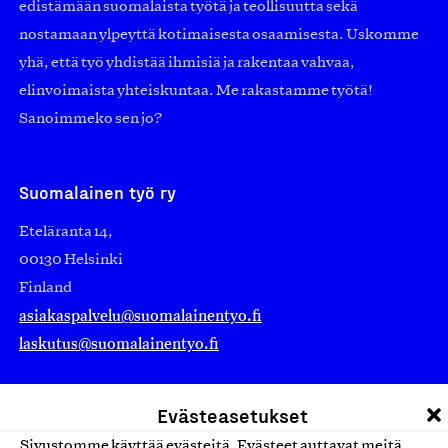
edistämään suomalaista työtä ja teollisuutta sekä
nostamaan ylpeyttä kotimaisesta osaamisesta. Uskomme
yhä, että työ yhdistää ihmisiä ja rakentaa vahvaa,
elinvoimaista yhteiskuntaa. Me rakastamme työtä!
Sanoimmeko sen jo?
Suomalainen työ ry
Eteläranta 14,
00130 Helsinki
Finland
asiakaspalvelu@suomalainentyo.fi
laskutus@suomalainentyo.fi
Evästeasetukset
Sivustomme käyttää evästeitä. Evästeet auttavat meitä