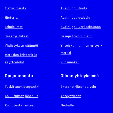
Tietoa meistä
Avainlippu-tuote
Historia
Avainlippu-palvelu
Toimielimet
Avainlippu-verkkokauppa
Jäsenyritykset
Design from Finland
Yhdistyksen säännöt
Yhteiskunnallinen yritys -
merkki
Merkkien kriteerit ja
käyttöehdot
Vuosimaksu
Opi ja innostu
Ollaan yhteyksissä
Tutkittua-tietopankki
Extranet-jäsenpalvelu
Koulutukset jäsenille
Yhteystiedot
Koulutustallenteet
Medialle