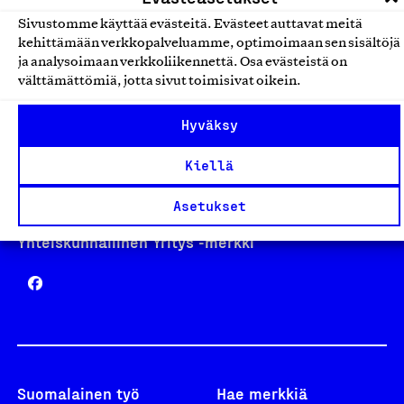
Sivustomme käyttää evästeitä. Evästeet auttavat meitä
kehittämään verkkopalveluamme, optimoimaan sen sisältöjä
Avainlippu
ja analysoimaan verkkoliikennettä. Osa evästeistä on
välttämättömiä, jotta sivut toimisivat oikein.
Hyväksy
Design From Finland
Kiellä
Asetukset
Yhteiskunnallinen Yritys -merkki
Suomalainen työ
Hae merkkiä