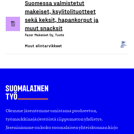
Suomessa valmistetut
makeiset, ksylitolituotteet
sekä keksit, hapankorput ja
muut snacksit
Fazer Makeiset Oy, Tuote
Muut elintarvikkeet
Olemme jäsentemme omistama puolueeton,
työmarkkinajärjestöistä riippumaton yhdistys.
Jäseninämme on koko suomalaisen yhteiskunnan kirjo