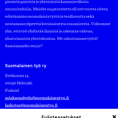
pienistä pajoista ja yhteisöistä kansainvälisiin
suuryrityksiin. Meidät on perustettu yli 100 vuotta sitten
edistämään suomalaista työtä ja teollisuutta sekä
nostamaan ylpeyttä kotimaisesta osaamisesta. Uskomme
yhä, että työ yhdistää ihmisiä ja rakentaa vahvaa,
elinvoimaista yhteiskuntaa. Me rakastamme työtä!
Sanoimmeko sen jo?
Suomalainen työ ry
Eteläranta 14,
00130 Helsinki
Finland
asiakaspalvelu@suomalainentyo.fi
laskutus@suomalainentyo.fi
Evästeasetukset