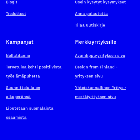
Blogit
Usein kysytyt kysymykset
Tiedotteet
Anna palautetta
Tilaa uutiskirje
Kampanjat
Merkkiyrityksille
Nollatilanne
Avainlippu-yrityksen sivu
Tervetuloa kohti positiivista
Design from Finland -
työelämäpuhetta
yrityksen sivu
Suunnittelulla on
Yhteiskunnallinen Yritys -
alkuperänsä
merkkiyrityksen sivu
Liputetaan suomalaista
osaamista