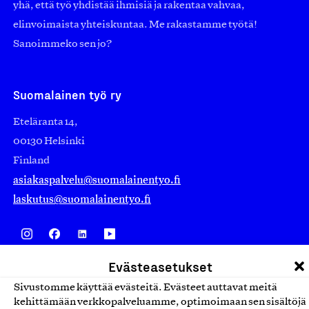
yhä, että työ yhdistää ihmisiä ja rakentaa vahvaa,
elinvoimaista yhteiskuntaa. Me rakastamme työtä!
Sanoimmeko sen jo?
Suomalainen työ ry
Eteläranta 14,
00130 Helsinki
Finland
asiakaspalvelu@suomalainentyo.fi
laskutus@suomalainentyo.fi
Evästeasetukset
Avainlippu
Sivustomme käyttää evästeitä. Evästeet auttavat meitä
kehittämään verkkopalveluamme, optimoimaan sen sisältöjä