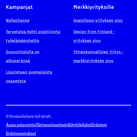
Kampanjat
Merkkiyrityksille
Nollatilanne
Avainlippu-yrityksen sivu
Tervetuloa kohti positiivista
Design from Finland -
työelämäpuhetta
yrityksen sivu
Suunnittelulla on
Yhteiskunnallinen Yritys -
alkuperänsä
merkkiyrityksen sivu
Liputetaan suomalaista
osaamista
© Suomalainen työ 2026.
Anna palautetta
Tietosuojaseloste
Käyttöehdot
Evästeet
Evästeasetukset