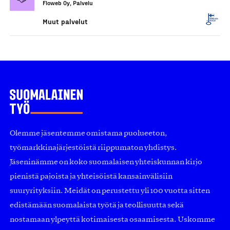
Floweb Oy, Palvelu
Muut palvelut
Olemme jäsentemme omistama puolueeton,
työmarkkinajärjestöistä riippumaton yhdistys.
Jäseninämme on koko suomalaisen yhteiskunnan kirjo
pienistä pajoista ja yhteisöistä kansainvälisiin
suuryrityksiin. Meidät on perustettu yli 100 vuotta sitten
edistämään suomalaista työtä ja teollisuutta sekä
nostamaan ylpeyttä kotimaisesta osaamisesta. Uskomme