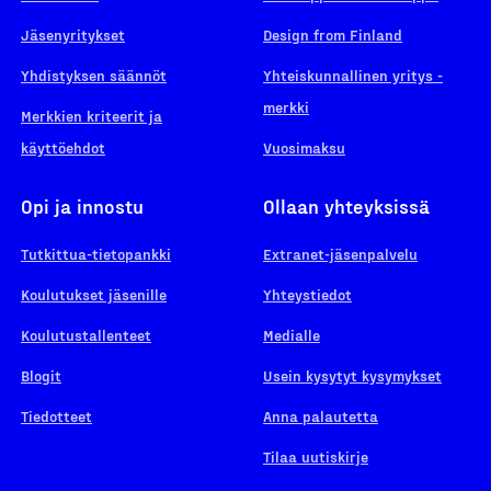
Jäsenyritykset
Design from Finland
Yhdistyksen säännöt
Yhteiskunnallinen yritys -
merkki
Merkkien kriteerit ja
käyttöehdot
Vuosimaksu
Opi ja innostu
Ollaan yhteyksissä
Tutkittua-tietopankki
Extranet-jäsenpalvelu
Koulutukset jäsenille
Yhteystiedot
Koulutustallenteet
Medialle
Blogit
Usein kysytyt kysymykset
Tiedotteet
Anna palautetta
Tilaa uutiskirje