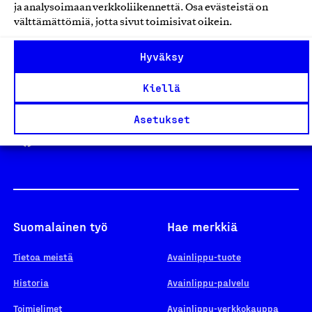
ja analysoimaan verkkoliikennettä. Osa evästeistä on
välttämättömiä, jotta sivut toimisivat oikein.
Design From Finland
Hyväksy
Kiellä
Yhteiskunnallinen Yritys -merkki
Asetukset
Suomalainen työ
Hae merkkiä
Tietoa meistä
Avainlippu-tuote
Historia
Avainlippu-palvelu
Toimielimet
Avainlippu-verkkokauppa