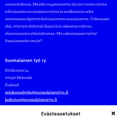
suuryrityksiin. Meidät on perustettu yli 100 vuotta sitten
edistämään suomalaista työtä ja teollisuutta sekä
nostamaan ylpeyttä kotimaisesta osaamisesta. Uskomme
yhä, että työ yhdistää ihmisiä ja rakentaa vahvaa,
elinvoimaista yhteiskuntaa. Me rakastamme työtä!
Sanoimmeko sen jo?
Suomalainen työ ry
Eteläranta 14,
00130 Helsinki
Finland
asiakaspalvelu@suomalainentyo.fi
laskutus@suomalainentyo.fi
Evästeasetukset