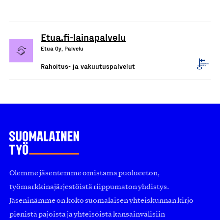
Etua.fi-lainapalvelu
Etua Oy, Palvelu
Rahoitus- ja vakuutuspalvelut
Olemme jäsentemme omistama puolueeton,
työmarkkinajärjestöistä riippumaton yhdistys.
Jäseninämme on koko suomalaisen yhteiskunnan kirjo
pienistä pajoista ja yhteisöistä kansainvälisiin