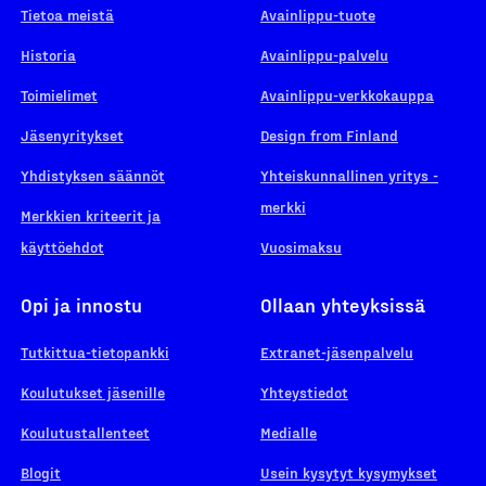
Tietoa meistä
Avainlippu-tuote
Historia
Avainlippu-palvelu
Toimielimet
Avainlippu-verkkokauppa
Jäsenyritykset
Design from Finland
Yhdistyksen säännöt
Yhteiskunnallinen yritys -
merkki
Merkkien kriteerit ja
käyttöehdot
Vuosimaksu
Opi ja innostu
Ollaan yhteyksissä
Tutkittua-tietopankki
Extranet-jäsenpalvelu
Koulutukset jäsenille
Yhteystiedot
Koulutustallenteet
Medialle
Blogit
Usein kysytyt kysymykset