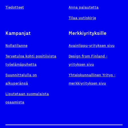
Tiedotteet
Anna palautetta
Tilaa uutiskirje
Kampanjat
Merkkiyrityksille
Nollatilanne
Avainlippu-yrityksen sivu
Tervetuloa kohti positiivista
Design from Finland -
työelämäpuhetta
yrityksen sivu
Suunnittelulla on
Yhteiskunnallinen Yritys -
alkuperänsä
merkkiyrityksen sivu
Liputetaan suomalaista
osaamista