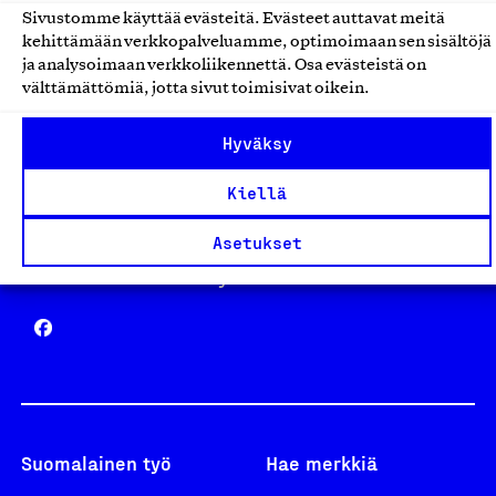
Sivustomme käyttää evästeitä. Evästeet auttavat meitä
Avainlippu
kehittämään verkkopalveluamme, optimoimaan sen sisältöjä
ja analysoimaan verkkoliikennettä. Osa evästeistä on
välttämättömiä, jotta sivut toimisivat oikein.
Hyväksy
Design From Finland
Kiellä
Asetukset
Yhteiskunnallinen Yritys -merkki
Suomalainen työ
Hae merkkiä