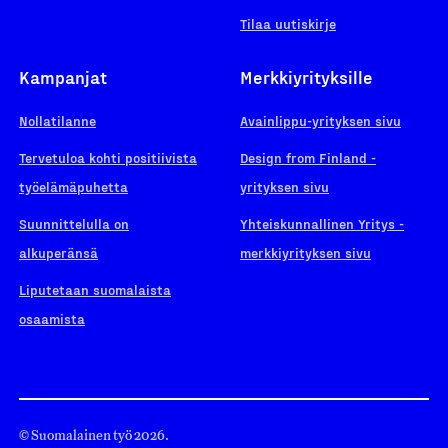
Tilaa uutiskirje
Kampanjat
Merkkiyrityksille
Nollatilanne
Avainlippu-yrityksen sivu
Tervetuloa kohti positiivista
Design from Finland -
työelämäpuhetta
yrityksen sivu
Suunnittelulla on
Yhteiskunnallinen Yritys -
alkuperänsä
merkkiyrityksen sivu
Liputetaan suomalaista
osaamista
© Suomalainen työ 2026.