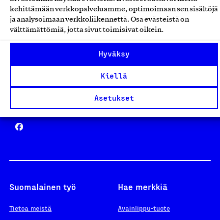
Avainlippu
kehittämään verkkopalveluamme, optimoimaan sen sisältöjä
ja analysoimaan verkkoliikennettä. Osa evästeistä on
välttämättömiä, jotta sivut toimisivat oikein.
Design From Finland
Hyväksy
Kiellä
Asetukset
Yhteiskunnallinen Yritys -merkki
Suomalainen työ
Hae merkkiä
Tietoa meistä
Avainlippu-tuote