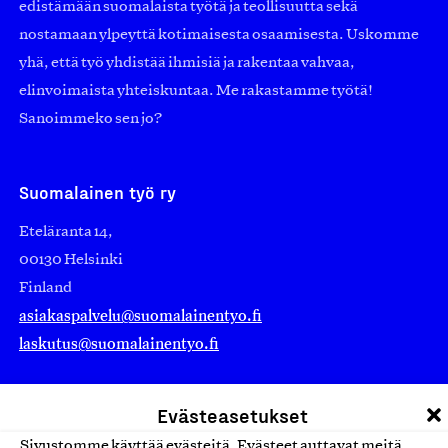
edistämään suomalaista työtä ja teollisuutta sekä
nostamaan ylpeyttä kotimaisesta osaamisesta. Uskomme
yhä, että työ yhdistää ihmisiä ja rakentaa vahvaa,
elinvoimaista yhteiskuntaa. Me rakastamme työtä!
Sanoimmeko sen jo?
Suomalainen työ ry
Eteläranta 14,
00130 Helsinki
Finland
asiakaspalvelu@suomalainentyo.fi
laskutus@suomalainentyo.fi
Evästeasetukset
Sivustomme käyttää evästeitä. Evästeet auttavat meitä