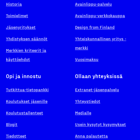
Historia
Avainlippu-palvelu
Toimielimet
Avainlippu-verkkokauppa
Jäsenyritykset
Design from Finland
Yhdistyksen säännöt
Yhteiskunnallinen yritys -
merkki
Merkkien kriteerit ja
käyttöehdot
Vuosimaksu
Opi ja innostu
Ollaan yhteyksissä
Tutkittua-tietopankki
Extranet-jäsenpalvelu
Koulutukset jäsenille
Yhteystiedot
Koulutustallenteet
Medialle
Blogit
Usein kysytyt kysymykset
Tiedotteet
Anna palautetta