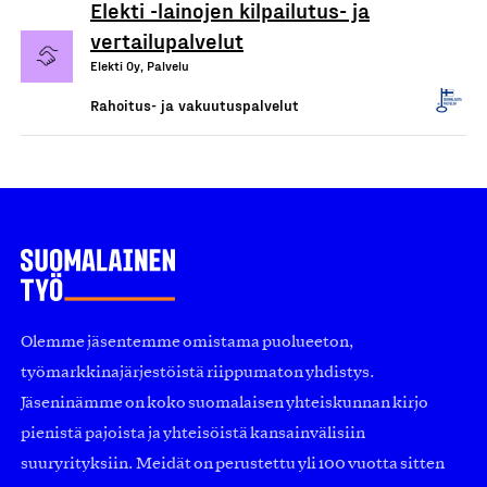
Elekti -lainojen kilpailutus- ja
vertailupalvelut
Elekti Oy, Palvelu
Rahoitus- ja vakuutuspalvelut
Olemme jäsentemme omistama puolueeton,
työmarkkinajärjestöistä riippumaton yhdistys.
Jäseninämme on koko suomalaisen yhteiskunnan kirjo
pienistä pajoista ja yhteisöistä kansainvälisiin
suuryrityksiin. Meidät on perustettu yli 100 vuotta sitten