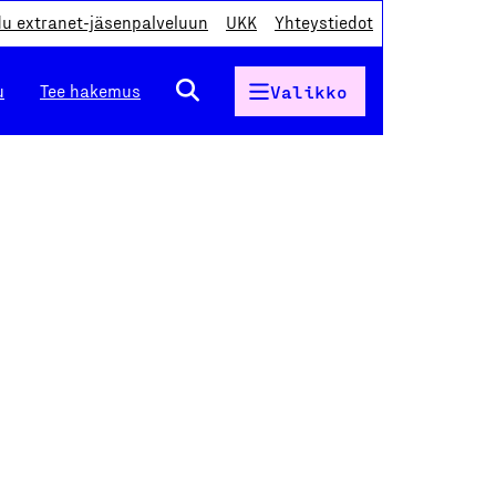
du extranet-jäsenpalveluun
UKK
Yhteystiedot
u
Tee hakemus
Valikko