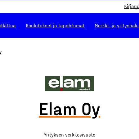
Kirjau
utkittua
Koulutukset ja tapahtumat
Merkki- ja yrityshak
y
Elam Oy
Yrityksen verkkosivusto