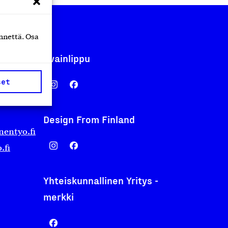
nnettä. Osa
Avainlippu
set
Design From Finland
nentyo.fi
.fi
Yhteiskunnallinen Yritys -
merkki