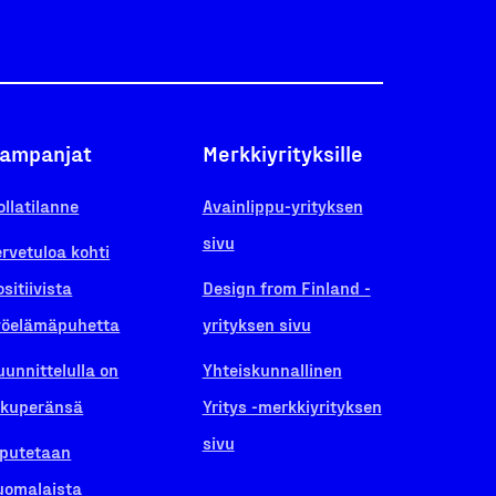
ampanjat
Merkkiyrityksille
ollatilanne
Avainlippu-yrityksen
sivu
ervetuloa kohti
ositiivista
Design from Finland -
yöelämäpuhetta
yrityksen sivu
uunnittelulla on
Yhteiskunnallinen
lkuperänsä
Yritys -merkkiyrityksen
sivu
iputetaan
uomalaista