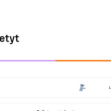
etyt
L