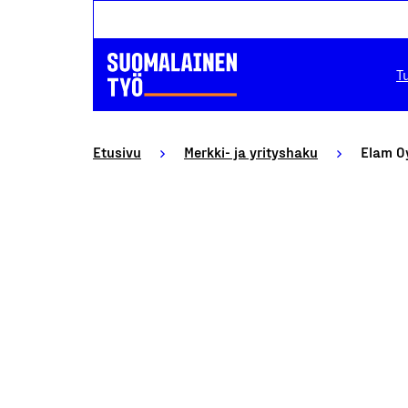
T
Etusivu
Merkki- ja yrityshaku
Elam O