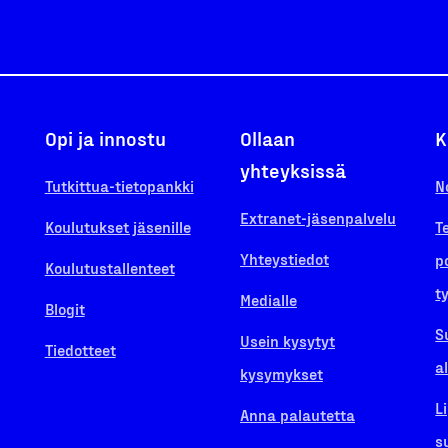
Opi ja innostu
Ollaan
K
yhteyksissä
Tutkittua-tietopankki
N
Extranet-jäsenpalvelu
Koulutukset jäsenille
T
Yhteystiedot
p
Koulutustallenteet
t
Medialle
Blogit
S
Usein kysytyt
Tiedotteet
a
kysymykset
L
Anna palautetta
s