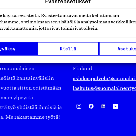
Evästeasetukset
käyttää evästeitä. Evästeet auttavat meitä kehittämään
luamme, optimoimaan sen sisältöjä ja analysoimaan verkkoliike
n välttämättömiä, jotta sivut toimisivat oikein.
Suomalainen työ ry
yväksy
Kiellä
Asetuk
Eteläranta 14,
työmarkkinajärjestöistä
00130 Helsinki
ko suomalaisen
Finland
asiakaspalvelu@suomalai
isöistä kansainvälisiin
laskutus@suomalainentyo
0 vuotta sitten edistämään
amaan ylpeyttä
ä työ yhdistää ihmisiä ja
aa. Me rakastamme työtä!