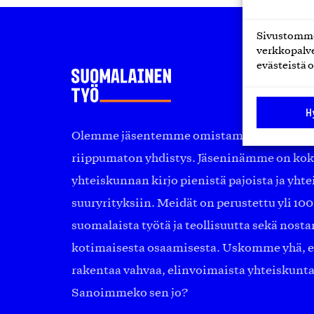
Sivustomme 
verkkopalve
evästeistä o
H
Olemme jäsentemme omistama puolueeton, 
riippumaton yhdistys. Jäseninämme on ko
yhteiskunnan kirjo pienistä pajoista ja yhte
suuryrityksiin. Meidät on perustettu yli 10
suomalaista työtä ja teollisuutta sekä nost
kotimaisesta osaamisesta. Uskomme yhä, ett
rakentaa vahvaa, elinvoimaista yhteiskunt
Sanoimmeko sen jo?