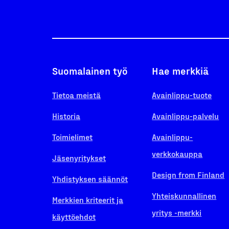
Suomalainen työ
Hae merkkiä
Tietoa meistä
Avainlippu-tuote
Historia
Avainlippu-palvelu
Toimielimet
Avainlippu-
verkkokauppa
Jäsenyritykset
Design from Finland
Yhdistyksen säännöt
Yhteiskunnallinen
Merkkien kriteerit ja
yritys -merkki
käyttöehdot