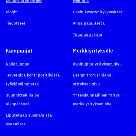
Koulutustallenteet
Medialle
Blogit
Usein kysytyt kysymykset
Tiedotteet
Anna palautetta
Tilaa uutiskirje
Kampanjat
Merkkiyrityksille
Nollatilanne
Avainlippu-yrityksen sivu
Tervetuloa kohti positiivista
Design from Finland -
työelämäpuhetta
yrityksen sivu
Suunnittelulla on
Yhteiskunnallinen Yritys -
alkuperänsä
merkkiyrityksen sivu
Liputetaan suomalaista
osaamista