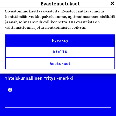
Evästeasetukset
Sivustomme käyttää evästeitä. Evästeet auttavat meitä
kehittämään verkkopalveluamme, optimoimaan sen sisältöjä
ja analysoimaan verkkoliikennettä. Osa evästeistä on
Avainlippu
välttämättömiä, jotta sivut toimisivat oikein.
Hyväksy
Design From Finland
Kiellä
Asetukset
Yhteiskunnallinen Yritys -merkki