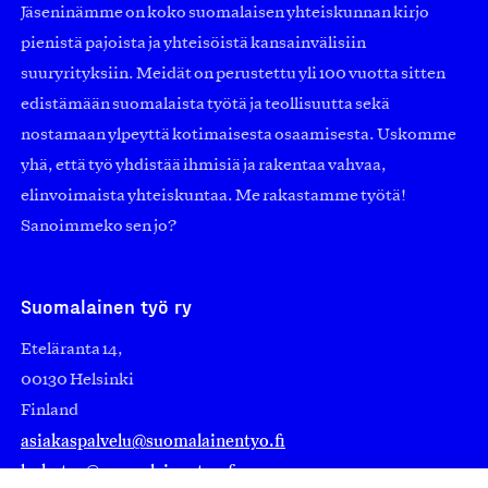
Jäseninämme on koko suomalaisen yhteiskunnan kirjo
pienistä pajoista ja yhteisöistä kansainvälisiin
suuryrityksiin. Meidät on perustettu yli 100 vuotta sitten
edistämään suomalaista työtä ja teollisuutta sekä
nostamaan ylpeyttä kotimaisesta osaamisesta. Uskomme
yhä, että työ yhdistää ihmisiä ja rakentaa vahvaa,
elinvoimaista yhteiskuntaa. Me rakastamme työtä!
Sanoimmeko sen jo?
Suomalainen työ ry
Eteläranta 14,
00130 Helsinki
Finland
asiakaspalvelu@suomalainentyo.fi
laskutus@suomalainentyo.fi