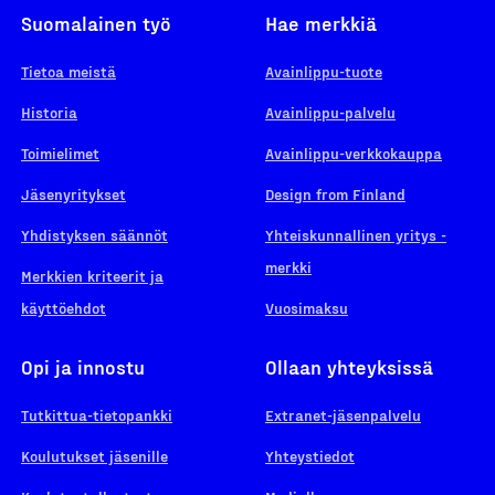
Suomalainen työ
Hae merkkiä
Tietoa meistä
Avainlippu-tuote
Historia
Avainlippu-palvelu
Toimielimet
Avainlippu-verkkokauppa
Jäsenyritykset
Design from Finland
Yhdistyksen säännöt
Yhteiskunnallinen yritys -
merkki
Merkkien kriteerit ja
käyttöehdot
Vuosimaksu
Opi ja innostu
Ollaan yhteyksissä
Tutkittua-tietopankki
Extranet-jäsenpalvelu
Koulutukset jäsenille
Yhteystiedot