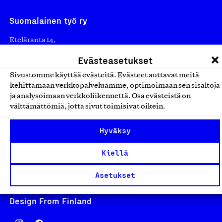
Suomalainen työ ry
Eteläranta 14,
00130 Helsinki
Evästeasetukset
Finland
Sivustomme käyttää evästeitä. Evästeet auttavat meitä
asiakaspalvelu@suomalainentyo.fi
kehittämään verkkopalveluamme, optimoimaan sen sisältöjä
laskutus@suomalainentyo.fi
ja analysoimaan verkkoliikennettä. Osa evästeistä on
välttämättömiä, jotta sivut toimisivat oikein.
Hyväksy
Avainlippu
Kiellä
Asetukset
Design From Finland