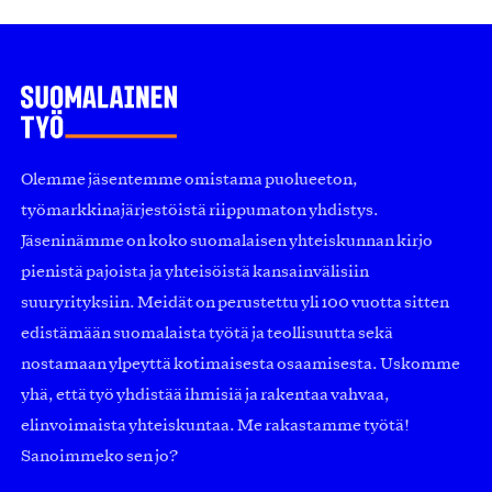
Olemme jäsentemme omistama puolueeton,
työmarkkinajärjestöistä riippumaton yhdistys.
Jäseninämme on koko suomalaisen yhteiskunnan kirjo
pienistä pajoista ja yhteisöistä kansainvälisiin
suuryrityksiin. Meidät on perustettu yli 100 vuotta sitten
edistämään suomalaista työtä ja teollisuutta sekä
nostamaan ylpeyttä kotimaisesta osaamisesta. Uskomme
yhä, että työ yhdistää ihmisiä ja rakentaa vahvaa,
elinvoimaista yhteiskuntaa. Me rakastamme työtä!
Sanoimmeko sen jo?