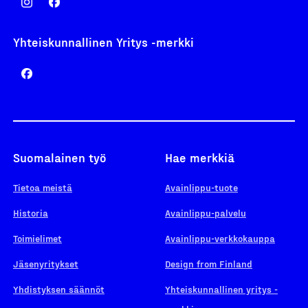
Yhteiskunnallinen Yritys -merkki
Suomalainen työ
Hae merkkiä
Tietoa meistä
Avainlippu-tuote
Historia
Avainlippu-palvelu
Toimielimet
Avainlippu-verkkokauppa
Jäsenyritykset
Design from Finland
Yhdistyksen säännöt
Yhteiskunnallinen yritys -