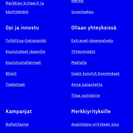
merkki
Merkkien kriteerit ja
käyttöehdot
Vuosimaksu
Opi ja innostu
Ollaan yhteyksissä
Tutkittua-tietopankki
Extranet-jäsenpalvelu
Koulutukset jäsenille
Yhteystiedot
Koulutustallenteet
Medialle
Blogit
Usein kysytyt kysymykset
Tiedotteet
Anna palautetta
Tilaa uutiskirje
Kampanjat
Merkkiyrityksille
Nollatilanne
Avainlippu-yrityksen sivu