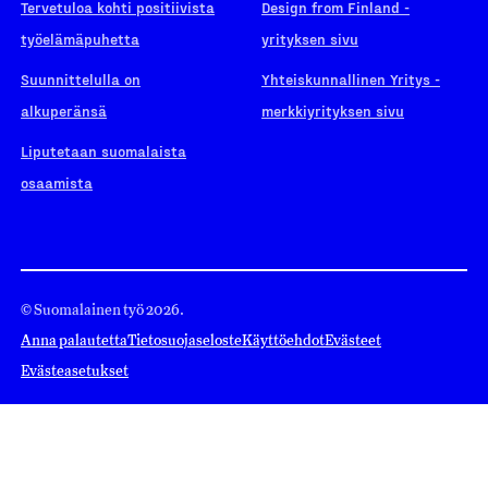
Tervetuloa kohti positiivista
Design from Finland -
työelämäpuhetta
yrityksen sivu
Suunnittelulla on
Yhteiskunnallinen Yritys -
alkuperänsä
merkkiyrityksen sivu
Liputetaan suomalaista
osaamista
© Suomalainen työ 2026.
Anna palautetta
Tietosuojaseloste
Käyttöehdot
Evästeet
Evästeasetukset