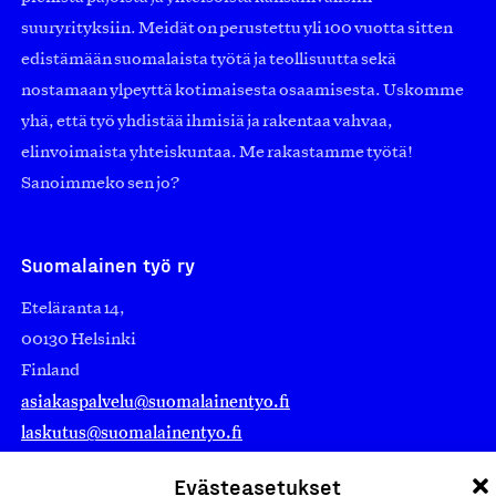
suuryrityksiin. Meidät on perustettu yli 100 vuotta sitten
edistämään suomalaista työtä ja teollisuutta sekä
nostamaan ylpeyttä kotimaisesta osaamisesta. Uskomme
yhä, että työ yhdistää ihmisiä ja rakentaa vahvaa,
elinvoimaista yhteiskuntaa. Me rakastamme työtä!
Sanoimmeko sen jo?
Suomalainen työ ry
Eteläranta 14,
00130 Helsinki
Finland
asiakaspalvelu@suomalainentyo.fi
laskutus@suomalainentyo.fi
Evästeasetukset