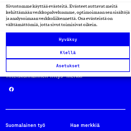
Sivustomme käyttää evästeitä. Evästeet auttavat meitä
kehittämään verkkopalveluamme, optimoimaan sen sisältöjä
Avainlippu
ja analysoimaan verkkoliikennettä. Osa evästeistä on
välttämättömiä, jotta sivut toimisivat oikein.
Hyväksy
Design From Finland
Kiellä
Asetukset
Yhteiskunnallinen Yritys -merkki
Suomalainen työ
Hae merkkiä