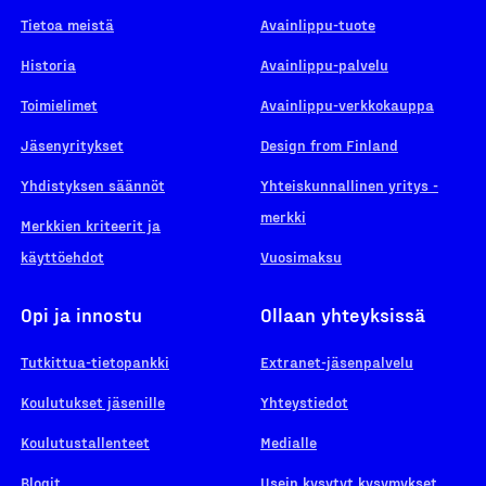
Tietoa meistä
Avainlippu-tuote
Historia
Avainlippu-palvelu
Toimielimet
Avainlippu-verkkokauppa
Jäsenyritykset
Design from Finland
Yhdistyksen säännöt
Yhteiskunnallinen yritys -
merkki
Merkkien kriteerit ja
käyttöehdot
Vuosimaksu
Opi ja innostu
Ollaan yhteyksissä
Tutkittua-tietopankki
Extranet-jäsenpalvelu
Koulutukset jäsenille
Yhteystiedot
Koulutustallenteet
Medialle
Blogit
Usein kysytyt kysymykset