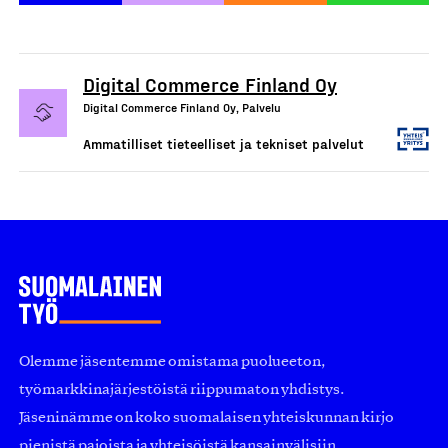
Digital Commerce Finland Oy
Digital Commerce Finland Oy, Palvelu
Ammatilliset tieteelliset ja tekniset palvelut
Olemme jäsentemme omistama puolueeton,
työmarkkinajärjestöistä riippumaton yhdistys.
Jäseninämme on koko suomalaisen yhteiskunnan kirjo
pienistä pajoista ja yhteisöistä kansainvälisiin