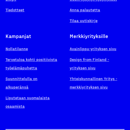
Tiedotteet
Anna palautetta
Tilaa uutiskirje
Kampanjat
Merkkiyrityksille
Nollatilanne
Avainlippu-yrityksen sivu
Tervetuloa kohti positiivista
Design from Finland -
työelämäpuhetta
yrityksen sivu
Suunnittelulla on
Yhteiskunnallinen Yritys -
alkuperänsä
merkkiyrityksen sivu
Liputetaan suomalaista
osaamista