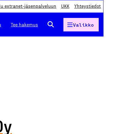
du extranet-jäsenpalveluun
UKK
Yhteystiedot
u
Tee hakemus
Valikko
Oy