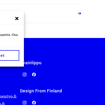
odinkoneet
nnettä. Osa
set
Avainlippu
Design From Finland
nentyo.fi
.fi