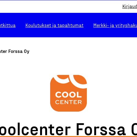
Kirjau
utkittua
Koulutukset ja tapahtumat
Merkki- ja yrityshak
ter Forssa Oy
oolcenter Forssa 