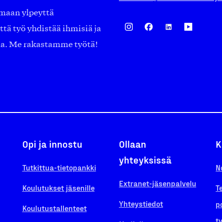
amaan ylpeyttä
ä työ yhdistää ihmisiä ja
aa. Me rakastamme työtä!
Opi ja innostu
Ollaan
K
yhteyksissä
Tutkittua-tietopankki
N
Extranet-jäsenpalvelu
Koulutukset jäsenille
T
Yhteystiedot
p
Koulutustallenteet
t