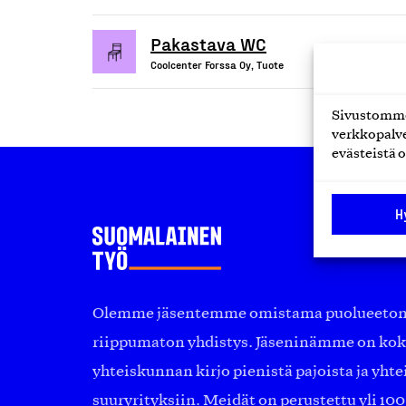
Pakastava WC
Coolcenter Forssa Oy, Tuote
Sivustomme 
verkkopalve
evästeistä o
H
Olemme jäsentemme omistama puolueeton, 
riippumaton yhdistys. Jäseninämme on ko
yhteiskunnan kirjo pienistä pajoista ja yhte
suuryrityksiin. Meidät on perustettu yli 10