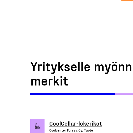
Yritykselle myönn
merkit
CoolCellar-lokerikot
Coolcenter Forssa Oy, Tuote