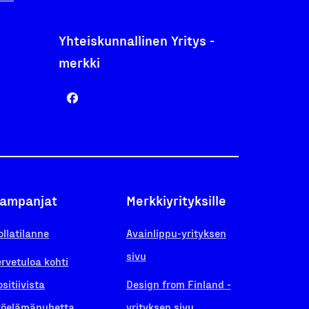
Yhteiskunnallinen Yritys -
merkki
ampanjat
Merkkiyrityksille
ollatilanne
Avainlippu-yrityksen
sivu
ervetuloa kohti
ositiivista
Design from Finland -
yöelämäpuhetta
yrityksen sivu