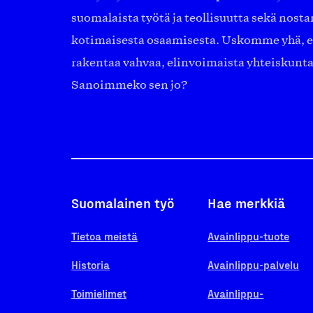
suomalaista työtä ja teollisuutta sekä nost
kotimaisesta osaamisesta. Uskomme yhä, ett
rakentaa vahvaa, elinvoimaista yhteiskunt
Sanoimmeko sen jo?
Suomalainen työ
Hae merkkiä
Tietoa meistä
Avainlippu-tuote
Historia
Avainlippu-palvelu
Toimielimet
Avainlippu-