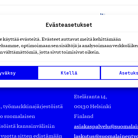
K
Evästeasetukset
käyttää evästeitä. Evästeet auttavat meitä kehittämään
luamme, optimoimaan sen sisältöjä ja analysoimaan verkkoliike
n välttämättömiä, jotta sivut toimisivat oikein.
yväksy
Kiellä
Asetuk
Suomalainen työ ry
Eteläranta 14,
työmarkkinajärjestöistä
00130 Helsinki
ko suomalaisen
Finland
asiakaspalvelu@suomalai
isöistä kansainvälisiin
laskutus@suomalainentyo
0 vuotta sitten edistämään