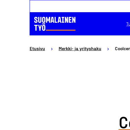
T
Etusivu
Merkki- ja yrityshaku
Coolcen
C