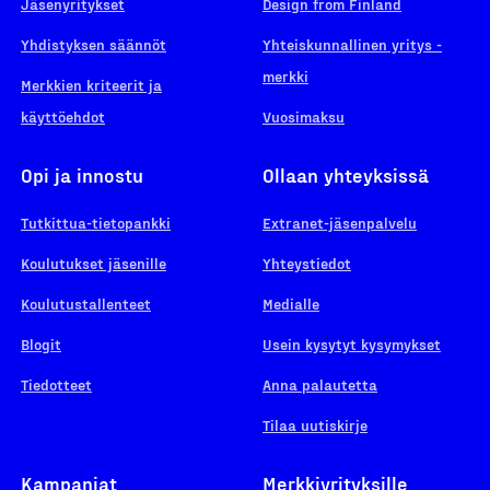
Jäsenyritykset
Design from Finland
Yhdistyksen säännöt
Yhteiskunnallinen yritys -
merkki
Merkkien kriteerit ja
käyttöehdot
Vuosimaksu
Opi ja innostu
Ollaan yhteyksissä
Tutkittua-tietopankki
Extranet-jäsenpalvelu
Koulutukset jäsenille
Yhteystiedot
Koulutustallenteet
Medialle
Blogit
Usein kysytyt kysymykset
Tiedotteet
Anna palautetta
Tilaa uutiskirje
Kampanjat
Merkkiyrityksille