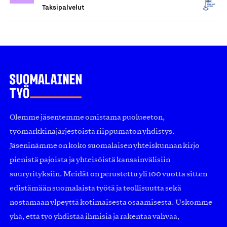
Taksipalvelut
Olemme jäsentemme omistama puolueeton,
työmarkkinajärjestöistä riippumaton yhdistys.
Jäseninämme on koko suomalaisen yhteiskunnan kirjo
pienistä pajoista ja yhteisöistä kansainvälisiin
suuryrityksiin. Meidät on perustettu yli 100 vuotta sitten
edistämään suomalaista työtä ja teollisuutta sekä
nostamaan ylpeyttä kotimaisesta osaamisesta. Uskomme
yhä, että työ yhdistää ihmisiä ja rakentaa vahvaa,