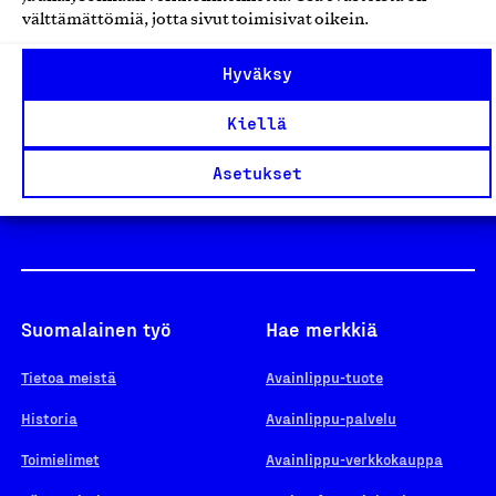
välttämättömiä, jotta sivut toimisivat oikein.
Design From Finland
Hyväksy
Kiellä
Yhteiskunnallinen Yritys -merkki
Asetukset
Suomalainen työ
Hae merkkiä
Tietoa meistä
Avainlippu-tuote
Historia
Avainlippu-palvelu
Toimielimet
Avainlippu-verkkokauppa