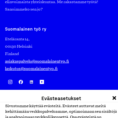
elinvoimaista yhteiskuntaa. Me rakastamme työtä!
Sanoimmeko sen jo?
Suomalainen työ ry
Eteläranta 14,
00130 Helsinki
Finland
asiakaspalvelu@suomalainentyo.fi
laskutus@suomalainentyo.fi
Avainlippu
Evästeasetukset
Sivustomme käyttää evästeitä. Evästeet auttavat meitä
kehittämään verkkopalveluamme, optimoimaan sen sisältöjä
ja analysoimaan verkkoliikennettä. Osa evästeistä on