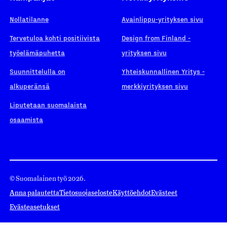
Nollatilanne
Avainlippu-yrityksen sivu
Tervetuloa kohti positiivista
Design from Finland -
työelämäpuhetta
yrityksen sivu
Suunnittelulla on
Yhteiskunnallinen Yritys -
alkuperänsä
merkkiyrityksen sivu
Liputetaan suomalaista
osaamista
© Suomalainen työ 2026.
Anna palautetta
Tietosuojaseloste
Käyttöehdot
Evästeet
Evästeasetukset