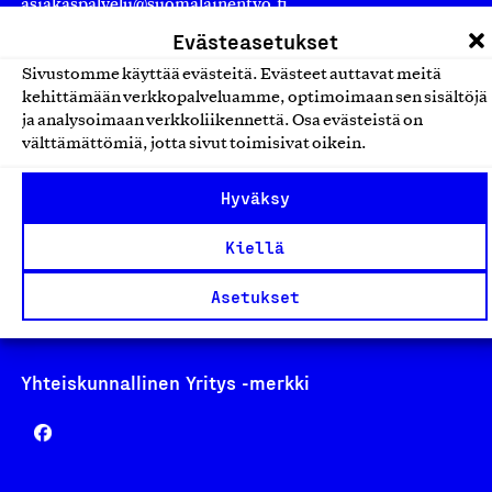
asiakaspalvelu@suomalainentyo.fi
laskutus@suomalainentyo.fi
Evästeasetukset
Sivustomme käyttää evästeitä. Evästeet auttavat meitä
kehittämään verkkopalveluamme, optimoimaan sen sisältöjä
ja analysoimaan verkkoliikennettä. Osa evästeistä on
välttämättömiä, jotta sivut toimisivat oikein.
Avainlippu
Hyväksy
Kiellä
Design From Finland
Asetukset
Yhteiskunnallinen Yritys -merkki