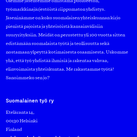
Olemme jäsentemme omistama puolueeton,
työmarkkinajärjestöistä riippumaton yhdistys.
Jäseninämme on koko suomalaisen yhteiskunnan kirjo
pienistä pajoista ja yhteisöistä kansainvälisiin
suuryrityksiin. Meidät on perustettu yli 100 vuotta sitten
edistämään suomalaista työtä ja teollisuutta sekä
nostamaan ylpeyttä kotimaisesta osaamisesta. Uskomme
yhä, että työ yhdistää ihmisiä ja rakentaa vahvaa,
elinvoimaista yhteiskuntaa. Me rakastamme työtä!
Sanoimmeko sen jo?
Suomalainen työ ry
Eteläranta 14,
00130 Helsinki
Finland