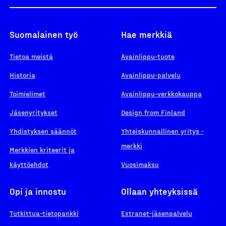
Suomalainen työ
Hae merkkiä
Tietoa meistä
Avainlippu-tuote
Historia
Avainlippu-palvelu
Toimielimet
Avainlippu-verkkokauppa
Jäsenyritykset
Design from Finland
Yhdistyksen säännöt
Yhteiskunnallinen yritys -
merkki
Merkkien kriteerit ja
käyttöehdot
Vuosimaksu
Opi ja innostu
Ollaan yhteyksissä
Tutkittua-tietopankki
Extranet-jäsenpalvelu