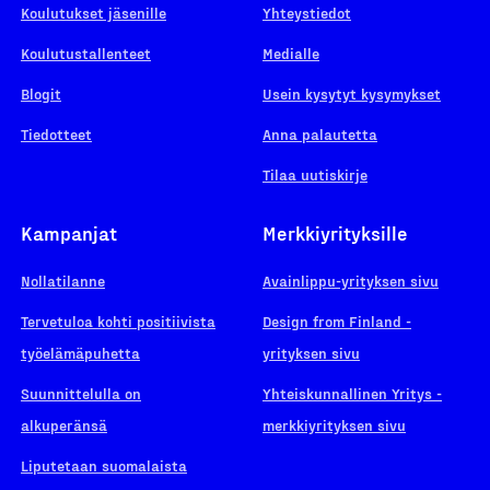
Koulutukset jäsenille
Yhteystiedot
Koulutustallenteet
Medialle
Blogit
Usein kysytyt kysymykset
Tiedotteet
Anna palautetta
Tilaa uutiskirje
Kampanjat
Merkkiyrityksille
Nollatilanne
Avainlippu-yrityksen sivu
Tervetuloa kohti positiivista
Design from Finland -
työelämäpuhetta
yrityksen sivu
Suunnittelulla on
Yhteiskunnallinen Yritys -
alkuperänsä
merkkiyrityksen sivu
Liputetaan suomalaista