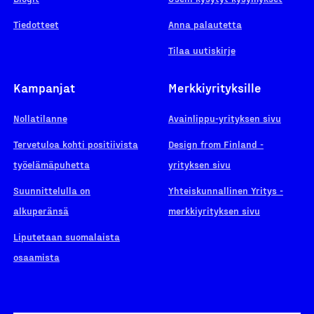
Tiedotteet
Anna palautetta
Tilaa uutiskirje
Kampanjat
Merkkiyrityksille
Nollatilanne
Avainlippu-yrityksen sivu
Tervetuloa kohti positiivista
Design from Finland -
työelämäpuhetta
yrityksen sivu
Suunnittelulla on
Yhteiskunnallinen Yritys -
alkuperänsä
merkkiyrityksen sivu
Liputetaan suomalaista
osaamista