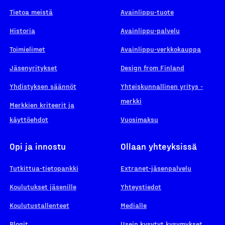
Tietoa meistä
Avainlippu-tuote
Historia
Avainlippu-palvelu
Toimielimet
Avainlippu-verkkokauppa
Jäsenyritykset
Design from Finland
Yhdistyksen säännöt
Yhteiskunnallinen yritys -
merkki
Merkkien kriteerit ja
käyttöehdot
Vuosimaksu
Opi ja innostu
Ollaan yhteyksissä
Tutkittua-tietopankki
Extranet-jäsenpalvelu
Koulutukset jäsenille
Yhteystiedot
Koulutustallenteet
Medialle
Blogit
Usein kysytyt kysymykset