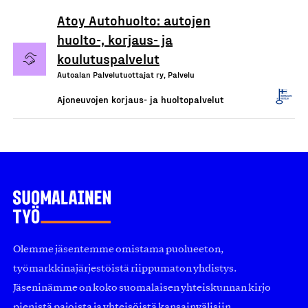
Atoy Autohuolto: autojen
huolto-, korjaus- ja
koulutuspalvelut
Autoalan Palvelutuottajat ry, Palvelu
Ajoneuvojen korjaus- ja huoltopalvelut
Olemme jäsentemme omistama puolueeton,
työmarkkinajärjestöistä riippumaton yhdistys.
Jäseninämme on koko suomalaisen yhteiskunnan kirjo
pienistä pajoista ja yhteisöistä kansainvälisiin