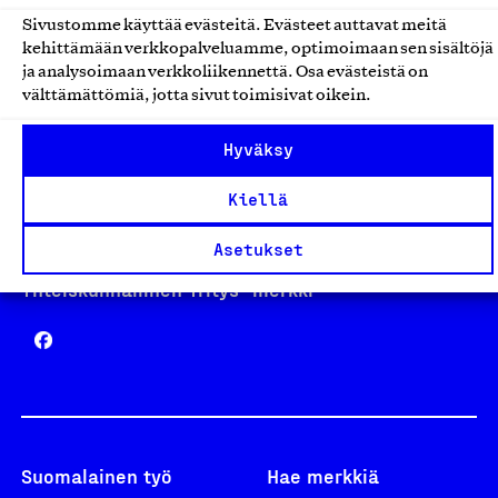
Sivustomme käyttää evästeitä. Evästeet auttavat meitä
kehittämään verkkopalveluamme, optimoimaan sen sisältöjä
Avainlippu
ja analysoimaan verkkoliikennettä. Osa evästeistä on
välttämättömiä, jotta sivut toimisivat oikein.
Hyväksy
Design From Finland
Kiellä
Asetukset
Yhteiskunnallinen Yritys -merkki
Suomalainen työ
Hae merkkiä