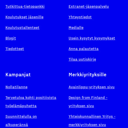
Tutkittua-tietopankki
Extranet-jäsenpalvelu
Koulutukset jäsenille
Yhteystiedot
Koulutustallenteet
Medialle
Blogit
Usein kysytyt kysymykset
Tiedotteet
Anna palautetta
Tilaa uutiskirje
Kampanjat
Merkkiyrityksille
Nollatilanne
Avainlippu-yrityksen sivu
Tervetuloa kohti positiivista
Design from Finland -
työelämäpuhetta
yrityksen sivu
Suunnittelulla on
Yhteiskunnallinen Yritys -
alkuperänsä
merkkiyrityksen sivu