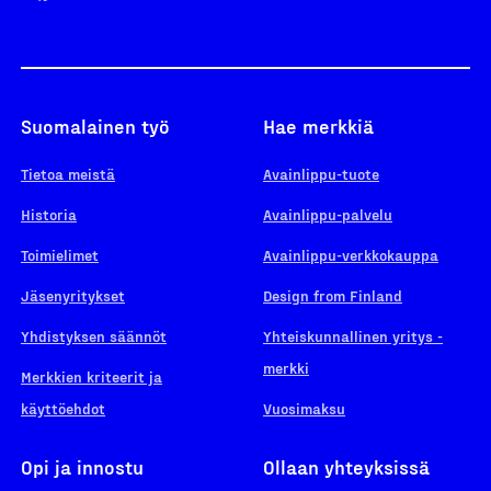
Suomalainen työ
Hae merkkiä
Tietoa meistä
Avainlippu-tuote
Historia
Avainlippu-palvelu
Toimielimet
Avainlippu-verkkokauppa
Jäsenyritykset
Design from Finland
Yhdistyksen säännöt
Yhteiskunnallinen yritys -
merkki
Merkkien kriteerit ja
käyttöehdot
Vuosimaksu
Opi ja innostu
Ollaan yhteyksissä