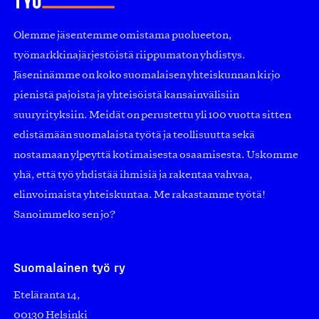
Olemme jäsentemme omistama puolueeton,
työmarkkinajärjestöistä riippumaton yhdistys.
Jäseninämme on koko suomalaisen yhteiskunnan kirjo
pienistä pajoista ja yhteisöistä kansainvälisiin
suuryrityksiin. Meidät on perustettu yli 100 vuotta sitten
edistämään suomalaista työtä ja teollisuutta sekä
nostamaan ylpeyttä kotimaisesta osaamisesta. Uskomme
yhä, että työ yhdistää ihmisiä ja rakentaa vahvaa,
elinvoimaista yhteiskuntaa. Me rakastamme työtä!
Sanoimmeko sen jo?
Suomalainen työ ry
Eteläranta 14,
00130 Helsinki