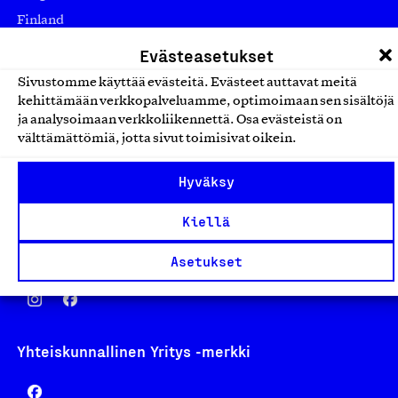
Finland
asiakaspalvelu@suomalainentyo.fi
Evästeasetukset
laskutus@suomalainentyo.fi
Sivustomme käyttää evästeitä. Evästeet auttavat meitä
kehittämään verkkopalveluamme, optimoimaan sen sisältöjä
ja analysoimaan verkkoliikennettä. Osa evästeistä on
välttämättömiä, jotta sivut toimisivat oikein.
Avainlippu
Hyväksy
Kiellä
Design From Finland
Asetukset
Yhteiskunnallinen Yritys -merkki