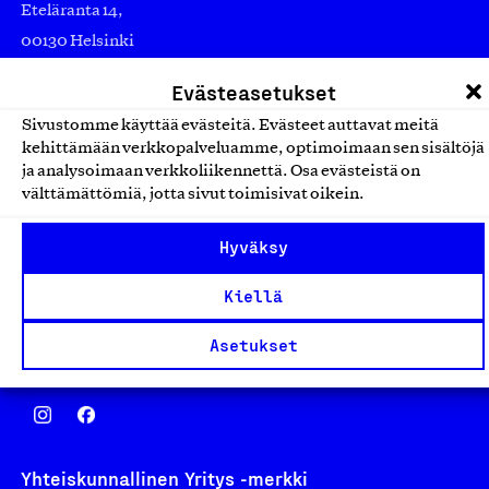
Eteläranta 14,
00130 Helsinki
Finland
Evästeasetukset
asiakaspalvelu@suomalainentyo.fi
Sivustomme käyttää evästeitä. Evästeet auttavat meitä
laskutus@suomalainentyo.fi
kehittämään verkkopalveluamme, optimoimaan sen sisältöjä
ja analysoimaan verkkoliikennettä. Osa evästeistä on
välttämättömiä, jotta sivut toimisivat oikein.
Hyväksy
Avainlippu
Kiellä
Asetukset
Design From Finland
Yhteiskunnallinen Yritys -merkki