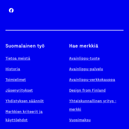
Suomalainen työ
Hae merkkiä
Tietoa meistä
Avainlippu-tuote
Historia
Avainlippu-palvelu
Toimielimet
Avainlippu-verkkokauppa
Jäsenyritykset
Design from Finland
Yhdistyksen säännöt
Yhteiskunnallinen yritys -
merkki
Merkkien kriteerit ja
käyttöehdot
Vuosimaksu