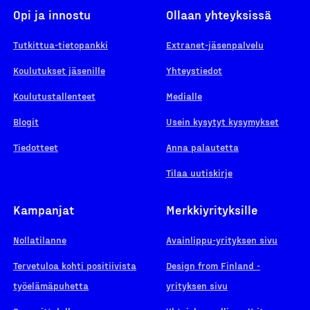
Opi ja innostu
Ollaan yhteyksissä
Tutkittua-tietopankki
Extranet-jäsenpalvelu
Koulutukset jäsenille
Yhteystiedot
Koulutustallenteet
Medialle
Blogit
Usein kysytyt kysymykset
Tiedotteet
Anna palautetta
Tilaa uutiskirje
Kampanjat
Merkkiyrityksille
Nollatilanne
Avainlippu-yrityksen sivu
Tervetuloa kohti positiivista
Design from Finland -
työelämäpuhetta
yrityksen sivu