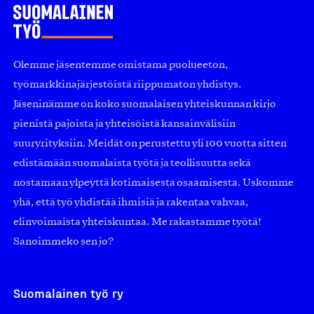
Olemme jäsentemme omistama puolueeton,
työmarkkinajärjestöistä riippumaton yhdistys.
Jäseninämme on koko suomalaisen yhteiskunnan kirjo
pienistä pajoista ja yhteisöistä kansainvälisiin
suuryrityksiin. Meidät on perustettu yli 100 vuotta sitten
edistämään suomalaista työtä ja teollisuutta sekä
nostamaan ylpeyttä kotimaisesta osaamisesta. Uskomme
yhä, että työ yhdistää ihmisiä ja rakentaa vahvaa,
elinvoimaista yhteiskuntaa. Me rakastamme työtä!
Sanoimmeko sen jo?
Suomalainen työ ry