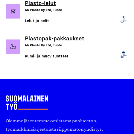
Plasto-lelut
Ab Plasto Oy Ltd, Tuote
Lelut ja pelit
Plastopak-pakkaukset
Ab Plasto Oy Ltd, Tuote
Kumi- ja muovituotteet
Olemme jäsentemme omistama puolueeton,
työmarkkinajärjestöistä riippumaton yhdistys.