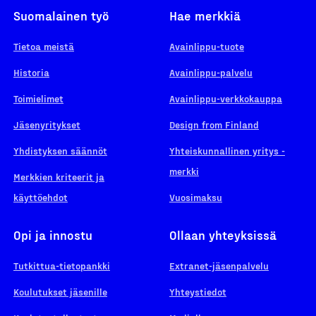
Suomalainen työ
Hae merkkiä
Tietoa meistä
Avainlippu-tuote
Historia
Avainlippu-palvelu
Toimielimet
Avainlippu-verkkokauppa
Jäsenyritykset
Design from Finland
Yhdistyksen säännöt
Yhteiskunnallinen yritys -
merkki
Merkkien kriteerit ja
käyttöehdot
Vuosimaksu
Opi ja innostu
Ollaan yhteyksissä
Tutkittua-tietopankki
Extranet-jäsenpalvelu
Koulutukset jäsenille
Yhteystiedot