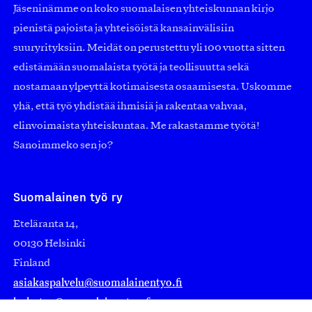
Jäseninämme on koko suomalaisen yhteiskunnan kirjo
pienistä pajoista ja yhteisöistä kansainvälisiin
suuryrityksiin. Meidät on perustettu yli 100 vuotta sitten
edistämään suomalaista työtä ja teollisuutta sekä
nostamaan ylpeyttä kotimaisesta osaamisesta. Uskomme
yhä, että työ yhdistää ihmisiä ja rakentaa vahvaa,
elinvoimaista yhteiskuntaa. Me rakastamme työtä!
Sanoimmeko sen jo?
Suomalainen työ ry
Eteläranta 14,
00130 Helsinki
Finland
asiakaspalvelu@suomalainentyo.fi
laskutus@suomalainentyo.fi