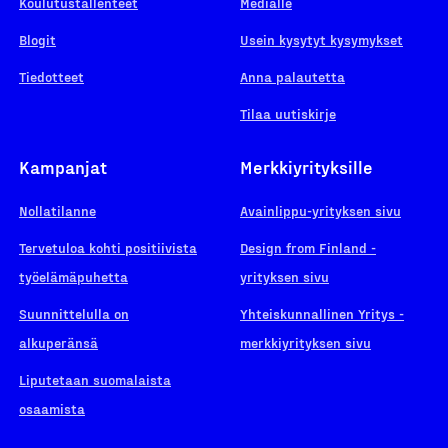
Koulutustallenteet
Medialle
Blogit
Usein kysytyt kysymykset
Tiedotteet
Anna palautetta
Tilaa uutiskirje
Kampanjat
Merkkiyrityksille
Nollatilanne
Avainlippu-yrityksen sivu
Tervetuloa kohti positiivista
Design from Finland -
työelämäpuhetta
yrityksen sivu
Suunnittelulla on
Yhteiskunnallinen Yritys -
alkuperänsä
merkkiyrityksen sivu
Liputetaan suomalaista
osaamista