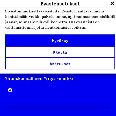
Evästeasetukset
Sivustomme käyttää evästeitä. Evästeet auttavat meitä
kehittämään verkkopalveluamme, optimoimaan sen sisältöjä
ja analysoimaan verkkoliikennettä. Osa evästeistä on
Avainlippu
välttämättömiä, jotta sivut toimisivat oikein.
Hyväksy
Design From Finland
Kiellä
Asetukset
Yhteiskunnallinen Yritys -merkki