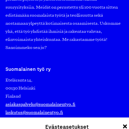
suuryrityksiin. Meidät on perustettu yli 100 vuotta sitten
edistämään suomalaista työtä ja teollisuutta sekä
nostamaan ylpeyttä kotimaisesta osaamisesta. Uskomme
yhä, että työ yhdistää ihmisiä ja rakentaa vahvaa,
elinvoimaista yhteiskuntaa. Me rakastamme työtä!
Sanoimmeko sen jo?
Suomalainen työ ry
Eteläranta 14,
00130 Helsinki
Finland
asiakaspalvelu@suomalainentyo.fi
laskutus@suomalainentyo.fi
Evästeasetukset