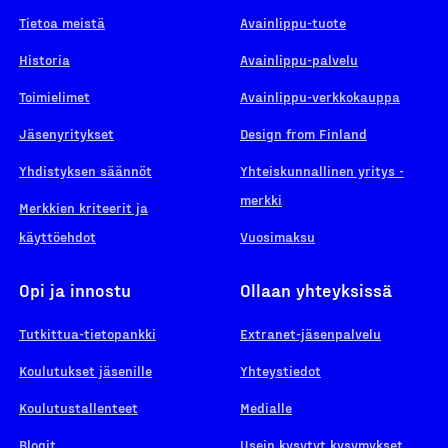
Tietoa meistä
Avainlippu-tuote
Historia
Avainlippu-palvelu
Toimielimet
Avainlippu-verkkokauppa
Jäsenyritykset
Design from Finland
Yhdistyksen säännöt
Yhteiskunnallinen yritys -
merkki
Merkkien kriteerit ja
käyttöehdot
Vuosimaksu
Opi ja innostu
Ollaan yhteyksissä
Tutkittua-tietopankki
Extranet-jäsenpalvelu
Koulutukset jäsenille
Yhteystiedot
Koulutustallenteet
Medialle
Blogit
Usein kysytyt kysymykset