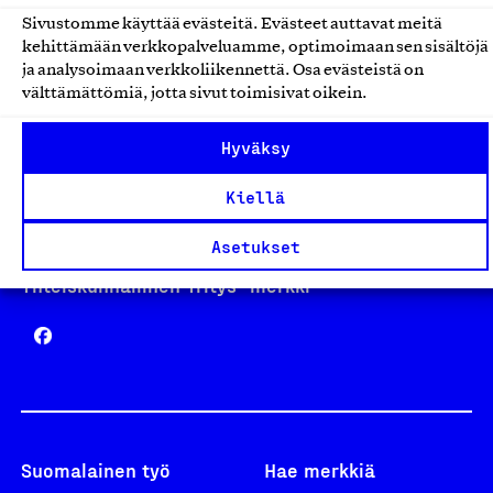
Sivustomme käyttää evästeitä. Evästeet auttavat meitä
kehittämään verkkopalveluamme, optimoimaan sen sisältöjä
Avainlippu
ja analysoimaan verkkoliikennettä. Osa evästeistä on
välttämättömiä, jotta sivut toimisivat oikein.
Hyväksy
Design From Finland
Kiellä
Asetukset
Yhteiskunnallinen Yritys -merkki
Suomalainen työ
Hae merkkiä