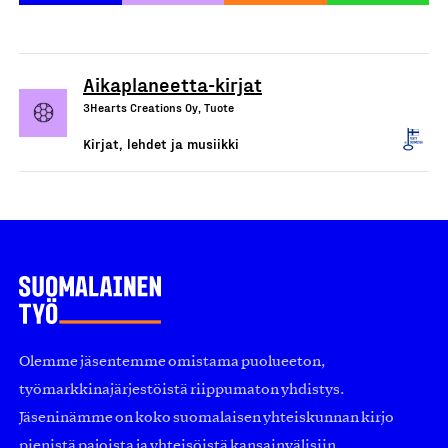
Aikaplaneetta-kirjat
3Hearts Creations Oy, Tuote
Kirjat, lehdet ja musiikki
Olemme jäsentemme omistama puolueeton,
työmarkkinajärjestöistä riippumaton yhdistys.
Jäseninämme on koko suomalaisen yhteiskunnan kirjo
pienistä pajoista ja yhteisöistä kansainvälisiin