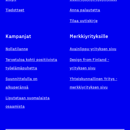
Tiedotteet
Anna palautetta
Tilaa uutiskirje
Kampanjat
Merkkiyrityksille
Nollatilanne
Avainlippu-yrityksen sivu
Tervetuloa kohti positiivista
Design from Finland -
työelämäpuhetta
yrityksen sivu
Suunnittelulla on
Yhteiskunnallinen Yritys -
alkuperänsä
merkkiyrityksen sivu
Liputetaan suomalaista
osaamista