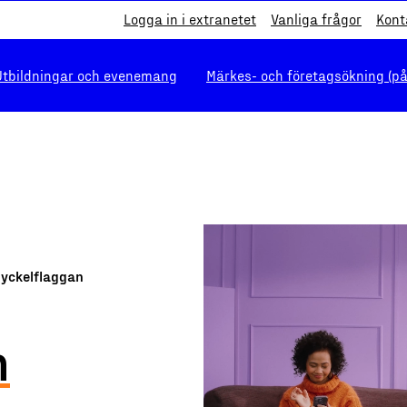
Logga in i extranetet
Vanliga frågor
Kont
Utbildningar och evenemang
Märkes- och företagsökning (på
yckelflaggan
n