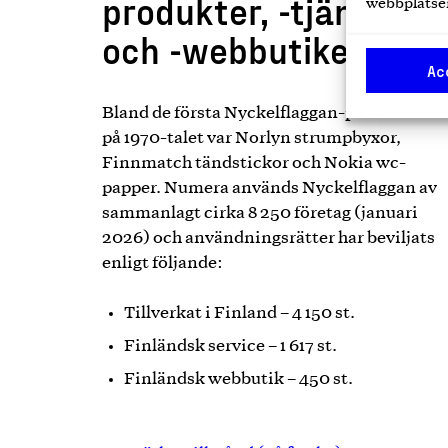
produkter, -tjänster
webbplatsen
och -webbutiker
Ac
Bland de första Nyckelflaggan-produkterna
på 1970-talet var Norlyn strumpbyxor,
Finnmatch tändstickor och Nokia wc-
papper. Numera används Nyckelflaggan av
sammanlagt cirka 8 250 företag (januari
2026) och användningsrätter har beviljats
enligt följande:
Tillverkat i Finland – 4 150 st.
Finländsk service – 1 617 st.
Finländsk webbutik – 450 st.