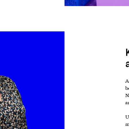
A
b
N
a
U
m