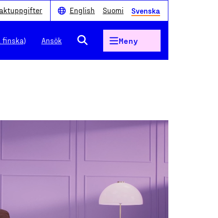
aktuppgifter
English
Suomi
Svenska
 finska)
Ansök
Meny