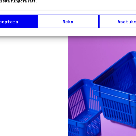
 ska fungera rätt.
ceptera
Neka
Asetuk