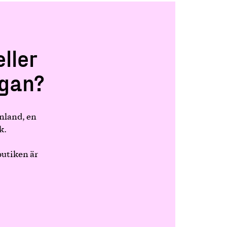
ller
ggan?
nland, en
k.
butiken är