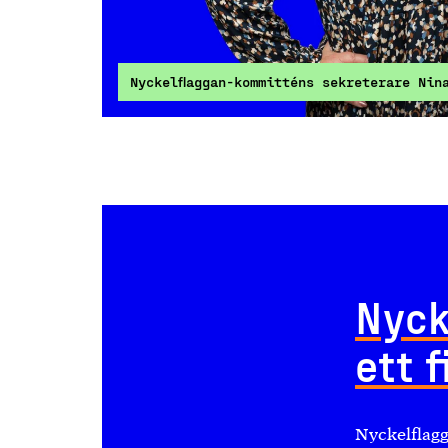
Nyckelflaggan-kommitténs sekreterare Nin
Nyck
ett 
Nyckelflagg