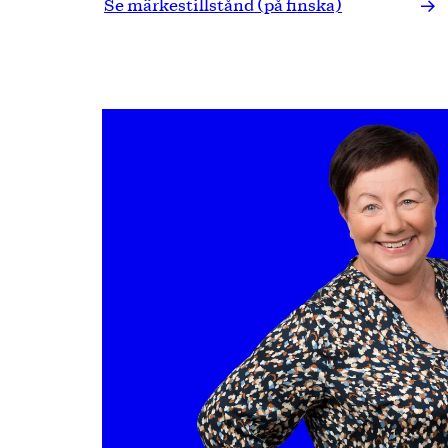
Se märkestillstånd (på finska)