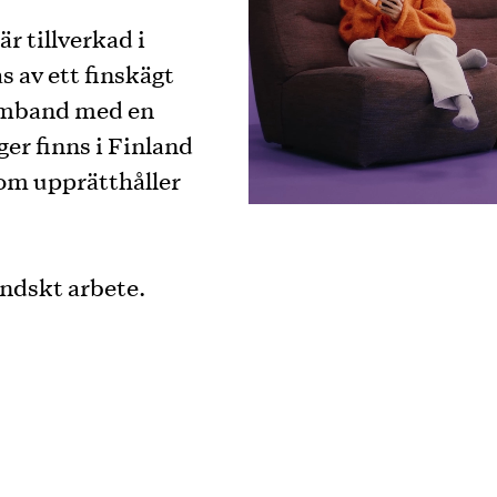
r tillverkad i
s av ett finskägt
samband med en
er finns i Finland
som upprätthåller
ändskt arbete.