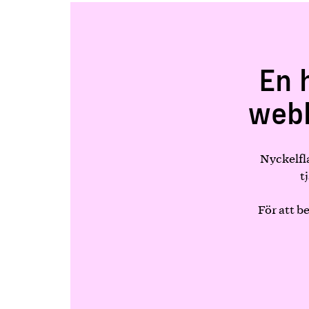
En 
webb
Nyckelfl
t
För att b