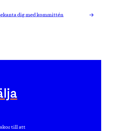
ekanta dig med kommittén
älja
or till att