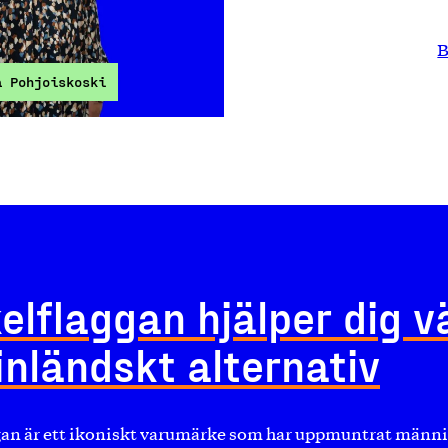
B
a Pohjoiskoski
elflaggan hjälper dig v
finländskt alternativ
an är ett ikoniskt varumärke som har uppmuntrat människ