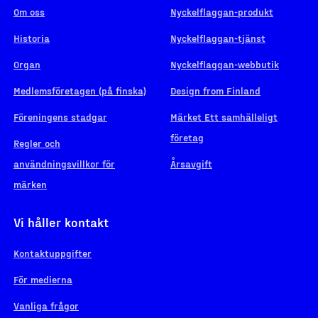
Om oss
Nyckelflaggan-produkt
Historia
Nyckelflaggan-tjänst
Organ
Nyckelflaggan-webbutik
Medlemsföretagen (på finska)
Design from Finland
Föreningens stadgar
Märket Ett samhälleligt
företag
Regler och
användningsvillkor för
Årsavgift
märken
Vi håller kontakt
Kontaktuppgifter
För medierna
Vanliga frågor