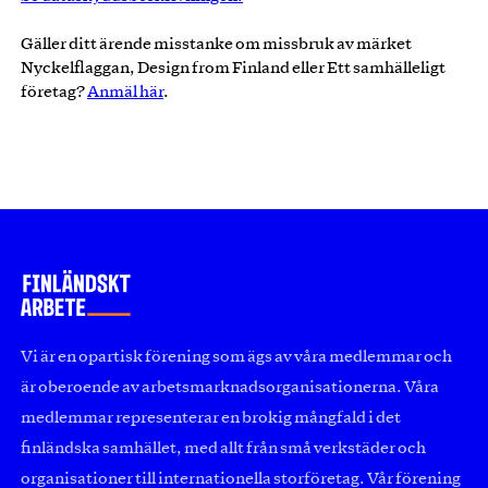
Gäller ditt ärende misstanke om missbruk av märket
Nyckelflaggan, Design from Finland eller Ett samhälleligt
företag?
Anmäl här
.
Vi är en opartisk förening som ägs av våra medlemmar och
är oberoende av arbetsmarknadsorganisationerna. Våra
medlemmar representerar en brokig mångfald i det
finländska samhället, med allt från små verkstäder och
organisationer till internationella storföretag. Vår förening