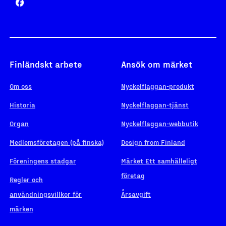
Finländskt arbete
Ansök om märket
Om oss
Nyckelflaggan-produkt
Historia
Nyckelflaggan-tjänst
Organ
Nyckelflaggan-webbutik
Medlemsföretagen (på finska)
Design from Finland
Föreningens stadgar
Märket Ett samhälleligt
företag
Regler och
användningsvillkor för
Årsavgift
märken