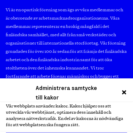
Vi är en opartisk förening som ägs av våra medlemmar och
är oberoende av arbetsmarknadsorganisationerna. Våra
medlemmar representerar en brokig mångfald i det
finländska samhället, med allt från små verkstäder och
organisationer till internationella storföretag. Vår förening
grundades för över 100 år sedan för att främja det finländska
arbetet och den finländska industrin samt för att öka
stoltheten över det inhemska kunnandet. Vi tror
fortfarande att arbete förenar människor och bygger ett
starkt livskraftigt samhälle. Vi älskar arbete! Sade vi det
Administrera samtycke
redan?
till kakor
Vår webbplats använder kakor. Kakor hjälper oss att
utveckla vår webbtjänst, optimera dess innehåll och
Finländskt arbete
analysera nätverkstrafik. En del av kakorna är nödvändiga
för att webbplatsen ska fungera rätt.
Eteläranta 14,