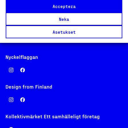
00130 Helsinki
Acceptera
Finland
asiakaspalvelu@suomalainentyo.fi
Neka
laskutus@suomalainentyo.fi
Asetukset
Nyckelflaggan
Design from Finland
Kollektivmärket Ett samhälleligt företag