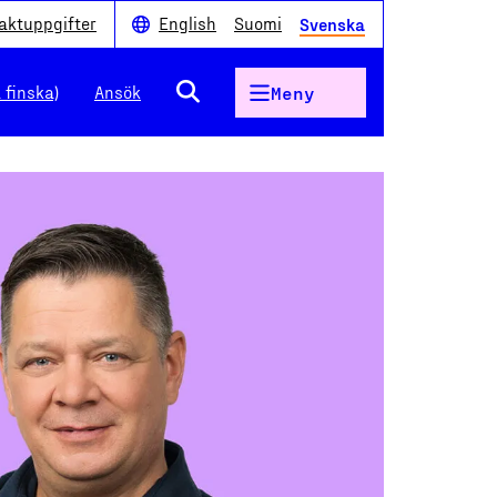
aktuppgifter
English
Suomi
Svenska
 finska)
Ansök
Meny