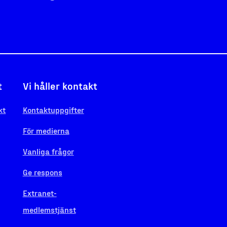
t
Vi håller kontakt
kt
Kontaktuppgifter
För medierna
Vanliga frågor
Ge respons
Extranet-
medlemstjänst