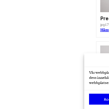
Pre
jpg
17
Häm
Vår webbpla
dess innehål
Pre
webbplatsen
jpg
15
Häm
Ac