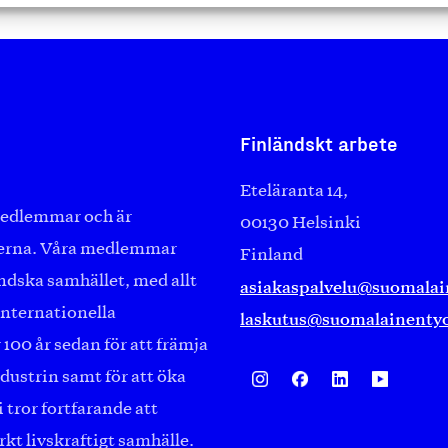
Finländskt arbete
Eteläranta 14,
 medlemmar och är
00130 Helsinki
erna. Våra medlemmar
Finland
ändska samhället, med allt
asiakaspalvelu@suomalai
internationella
laskutus@suomalainentyo
 100 år sedan för att främja
dustrin samt för att öka
tror fortfarande att
kt livskraftigt samhälle.