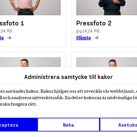
ssfoto 1
Pressfoto 2
,24 MB
jpg
14,24 MB
ta
Hämta
Administrera samtycke till kakor
ts använder kakor. Kakor hjälper oss att utveckla vår webbtjänst,
l och analysera nätverkstrafik. En del av kakorna är nödvändiga fö
ssfoto 3
Pressfoto 4
 ska fungera rätt.
,63 MB
jpg
13,64 MB
ta
Hämta
ceptera
Neka
Asetuk