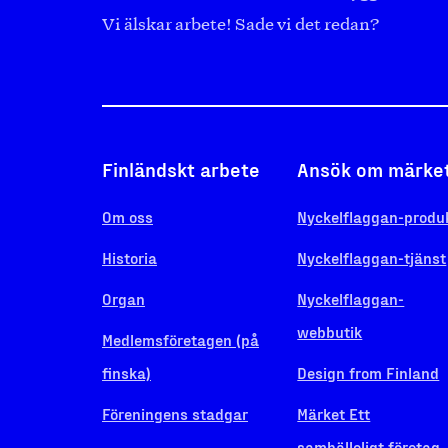
Vi älskar arbete! Sade vi det redan?
Finländskt arbete
Ansök om märke
Om oss
Nyckelflaggan-produ
Historia
Nyckelflaggan-tjänst
Organ
Nyckelflaggan-
webbutik
Medlemsföretagen (på
finska)
Design from Finland
Föreningens stadgar
Märket Ett
samhälleligt företag