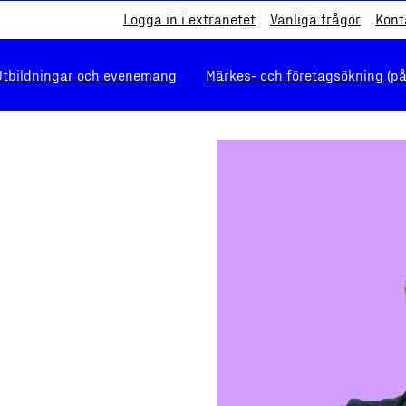
Logga in i extranetet
Vanliga frågor
Kont
Utbildningar och evenemang
Märkes- och företagsökning (på