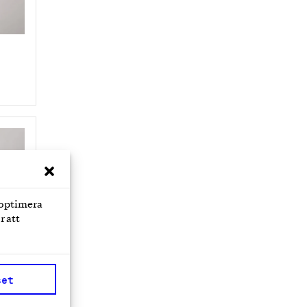
 optimera
r att
set