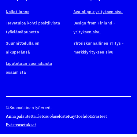
Nollatilanne
Avainlippu-yrityksen sivu
Tervetuloa kohti positiivista
Design from Finland -
työelämäpuhetta
yrityksen sivu
Suunnittelulla on
Yhteiskunnallinen Yritys -
alkuperänsä
merkkiyrityksen sivu
Liputetaan suomalaista
osaamista
© Suomalainen työ 2026.
Anna palautetta
Tietosuojaseloste
Käyttöehdot
Evästeet
Evästeasetukset