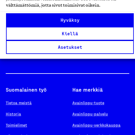
välttämättömiä, jotta sivut toimisivat oikein.
Design From Finland
Hyväksy
Kiellä
Yhteiskunnallinen Yritys -merkki
Asetukset
Suomalainen työ
Hae merkkiä
Tietoa meistä
Avainlippu-tuote
Historia
Avainlippu-palvelu
Toimielimet
Avainlippu-verkkokauppa