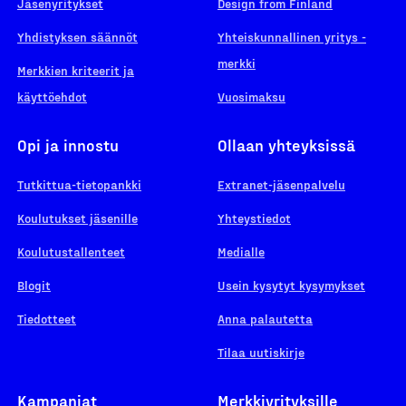
Jäsenyritykset
Design from Finland
Yhdistyksen säännöt
Yhteiskunnallinen yritys -
merkki
Merkkien kriteerit ja
käyttöehdot
Vuosimaksu
Opi ja innostu
Ollaan yhteyksissä
Tutkittua-tietopankki
Extranet-jäsenpalvelu
Koulutukset jäsenille
Yhteystiedot
Koulutustallenteet
Medialle
Blogit
Usein kysytyt kysymykset
Tiedotteet
Anna palautetta
Tilaa uutiskirje
Kampanjat
Merkkiyrityksille