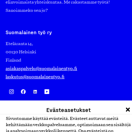
elinvoimaista yhteiskuntaa. Me rakastamme työtä!
Sanoimmeko sen jo?
Suomalainen työ ry
Eteläranta 14,
00130 Helsinki
Finland
asiakaspalvelu@suomalainentyo.fi
laskutus@suomalainentyo.fi
Avainlippu
Evästeasetukset
Sivustomme käyttää evästeitä. Evästeet auttavat meitä
kehittämään verkkopalveluamme, optimoimaan sen sisältöjä
ja analysoimaan verkkoliikennettä. Osa evästeistä on