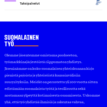
Taksipalvelut
Olemme jäsentemme omistama puolueeton,
työmarkkinajärjestöistä riippumaton yhdistys.
Jäseninämme on koko suomalaisen yhteiskunnan kirjo
pienistä pajoista ja yhteisöistä kansainvälisiin
suuryrityksiin. Meidät on perustettu yli 100 vuotta sitten
edistämään suomalaista työtä ja teollisuutta sekä
nostamaan ylpeyttä kotimaisesta osaamisesta. Uskomme
yhä, että työ yhdistää ihmisiä ja rakentaa vahvaa,