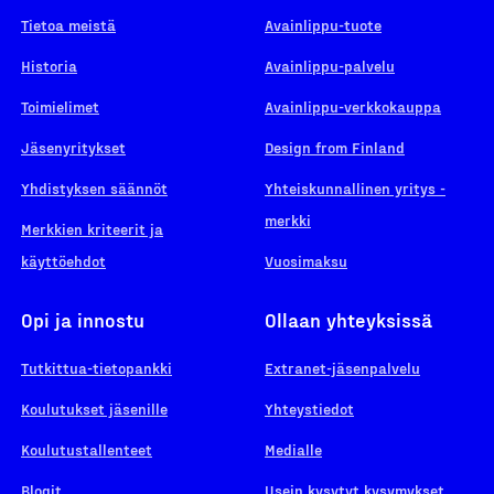
Tietoa meistä
Avainlippu-tuote
Historia
Avainlippu-palvelu
Toimielimet
Avainlippu-verkkokauppa
Jäsenyritykset
Design from Finland
Yhdistyksen säännöt
Yhteiskunnallinen yritys -
merkki
Merkkien kriteerit ja
käyttöehdot
Vuosimaksu
Opi ja innostu
Ollaan yhteyksissä
Tutkittua-tietopankki
Extranet-jäsenpalvelu
Koulutukset jäsenille
Yhteystiedot
Koulutustallenteet
Medialle
Blogit
Usein kysytyt kysymykset