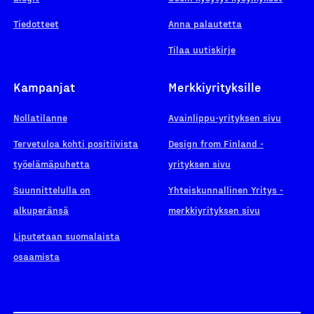
Tiedotteet
Anna palautetta
Tilaa uutiskirje
Kampanjat
Merkkiyrityksille
Nollatilanne
Avainlippu-yrityksen sivu
Tervetuloa kohti positiivista
Design from Finland -
työelämäpuhetta
yrityksen sivu
Suunnittelulla on
Yhteiskunnallinen Yritys -
alkuperänsä
merkkiyrityksen sivu
Liputetaan suomalaista
osaamista