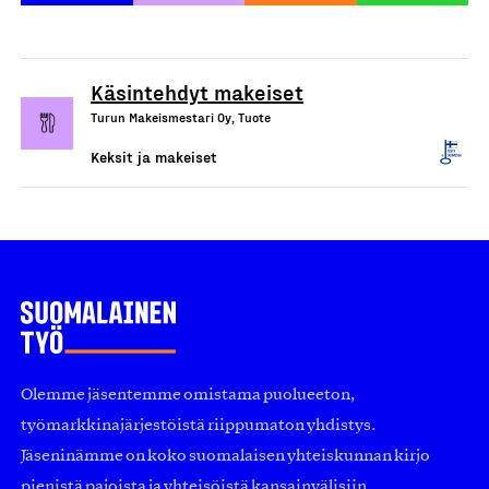
Käsintehdyt makeiset
Turun Makeismestari Oy, Tuote
Keksit ja makeiset
Olemme jäsentemme omistama puolueeton,
työmarkkinajärjestöistä riippumaton yhdistys.
Jäseninämme on koko suomalaisen yhteiskunnan kirjo
pienistä pajoista ja yhteisöistä kansainvälisiin