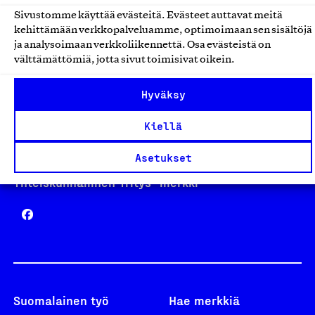
Sivustomme käyttää evästeitä. Evästeet auttavat meitä
kehittämään verkkopalveluamme, optimoimaan sen sisältöjä
Avainlippu
ja analysoimaan verkkoliikennettä. Osa evästeistä on
välttämättömiä, jotta sivut toimisivat oikein.
Hyväksy
Design From Finland
Kiellä
Asetukset
Yhteiskunnallinen Yritys -merkki
Suomalainen työ
Hae merkkiä