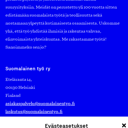
suuryrityksiin. Meidät on perustettu yli 100 vuotta sitten
edistämään suomalaista työtä ja teollisuutta sekä
nostamaan ylpeyttä kotimaisesta osaamisesta. Uskomme
yhä, että työ yhdistää ihmisiä ja rakentaa vahvaa,
elinvoimaista yhteiskuntaa. Me rakastamme työtä!
Sanoimmeko sen jo?
Suomalainen työ ry
Eteläranta 14,
00130 Helsinki
Finland
asiakaspalvelu@suomalainentyo.fi
laskutus@suomalainentyo.fi
Evästeasetukset