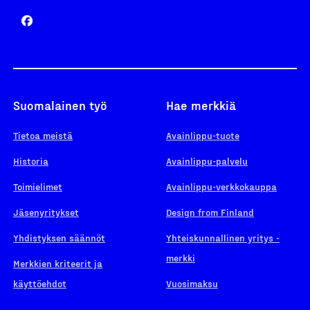
Suomalainen työ
Hae merkkiä
Tietoa meistä
Avainlippu-tuote
Historia
Avainlippu-palvelu
Toimielimet
Avainlippu-verkkokauppa
Jäsenyritykset
Design from Finland
Yhdistyksen säännöt
Yhteiskunnallinen yritys -
merkki
Merkkien kriteerit ja
käyttöehdot
Vuosimaksu