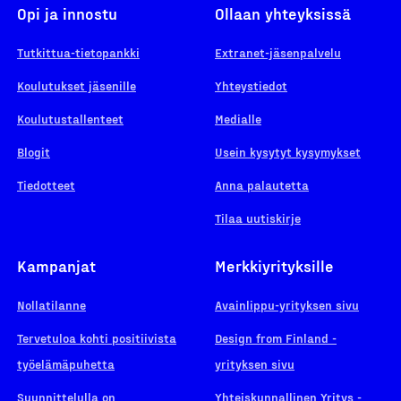
Opi ja innostu
Ollaan yhteyksissä
Tutkittua-tietopankki
Extranet-jäsenpalvelu
Koulutukset jäsenille
Yhteystiedot
Koulutustallenteet
Medialle
Blogit
Usein kysytyt kysymykset
Tiedotteet
Anna palautetta
Tilaa uutiskirje
Kampanjat
Merkkiyrityksille
Nollatilanne
Avainlippu-yrityksen sivu
Tervetuloa kohti positiivista
Design from Finland -
työelämäpuhetta
yrityksen sivu
Suunnittelulla on
Yhteiskunnallinen Yritys -