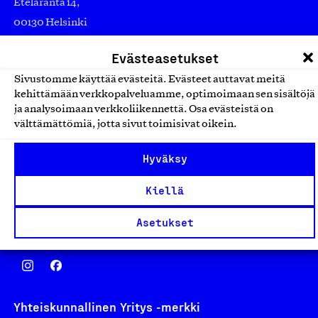
Eteläranta 14,
00130 Helsinki
Finland
Evästeasetukset
asiakaspalvelu@suomalainentyo.fi
Sivustomme käyttää evästeitä. Evästeet auttavat meitä
laskutus@suomalainentyo.fi
kehittämään verkkopalveluamme, optimoimaan sen sisältöjä
ja analysoimaan verkkoliikennettä. Osa evästeistä on
välttämättömiä, jotta sivut toimisivat oikein.
Avainlippu
Hyväksy
Kiellä
Asetukset
Design From Finland
Yhteiskunnallinen Yritys -merkki