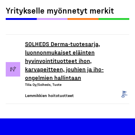
Yritykselle myönnetyt merkit
SOLHEDS Derma-tuotesarja,
luonnonmukaiset eläinten
hyvinvointituotteet ihon,
karvapeitteen, jouhien ja iho-
ongelmien hallintaan
Tilla Oy/Solheds, Tuote
Lemmikkien hoitotuotteet