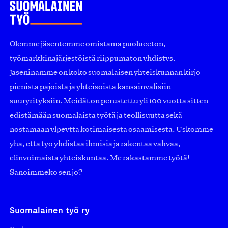
Olemme jäsentemme omistama puolueeton,
työmarkkinajärjestöistä riippumaton yhdistys.
Jäseninämme on koko suomalaisen yhteiskunnan kirjo
pienistä pajoista ja yhteisöistä kansainvälisiin
suuryrityksiin. Meidät on perustettu yli 100 vuotta sitten
edistämään suomalaista työtä ja teollisuutta sekä
nostamaan ylpeyttä kotimaisesta osaamisesta. Uskomme
yhä, että työ yhdistää ihmisiä ja rakentaa vahvaa,
elinvoimaista yhteiskuntaa. Me rakastamme työtä!
Sanoimmeko sen jo?
Suomalainen työ ry