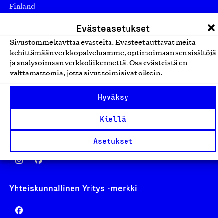
Finland
asiakaspalvelu@suomalainentyo.fi
Evästeasetukset
laskutus@suomalainentyo.fi
Sivustomme käyttää evästeitä. Evästeet auttavat meitä
kehittämään verkkopalveluamme, optimoimaan sen sisältöjä
ja analysoimaan verkkoliikennettä. Osa evästeistä on
välttämättömiä, jotta sivut toimisivat oikein.
Avainlippu
Hyväksy
Kiellä
Design From Finland
Asetukset
Yhteiskunnallinen Yritys -merkki