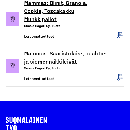
Mammas: Blinit, Granola,
Cookie, Toscakakku,
Munkkipallot
Sussis Bageri Oy, Tuote
Leipomotuotteet
Mammas: Saaristolais-, paahto-
ja siemennäkkileivät
Sussis Bageri Oy, Tuote
Leipomotuotteet