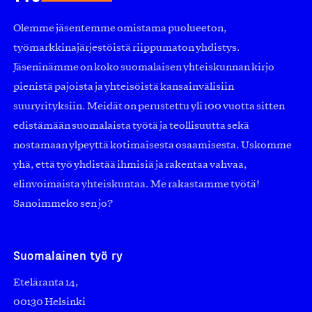
Olemme jäsentemme omistama puolueeton,
työmarkkinajärjestöistä riippumaton yhdistys.
Jäseninämme on koko suomalaisen yhteiskunnan kirjo
pienistä pajoista ja yhteisöistä kansainvälisiin
suuryrityksiin. Meidät on perustettu yli 100 vuotta sitten
edistämään suomalaista työtä ja teollisuutta sekä
nostamaan ylpeyttä kotimaisesta osaamisesta. Uskomme
yhä, että työ yhdistää ihmisiä ja rakentaa vahvaa,
elinvoimaista yhteiskuntaa. Me rakastamme työtä!
Sanoimmeko sen jo?
Suomalainen työ ry
Eteläranta 14,
00130 Helsinki