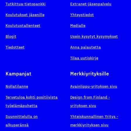
Tutkittua-tietopankki
Extranet-jäsenpalvelu
Koulutukset jäsenille
Yhteystiedot
Koulutustallenteet
Medialle
Blogit
Usein kysytyt kysymykset
Tiedotteet
Anna palautetta
Tilaa uutiskirje
Kampanjat
Merkkiyrityksille
Nollatilanne
Avainlippu-yrityksen sivu
Tervetuloa kohti positiivista
Design from Finland -
työelämäpuhetta
yrityksen sivu
Suunnittelulla on
Yhteiskunnallinen Yritys -
alkuperänsä
merkkiyrityksen sivu