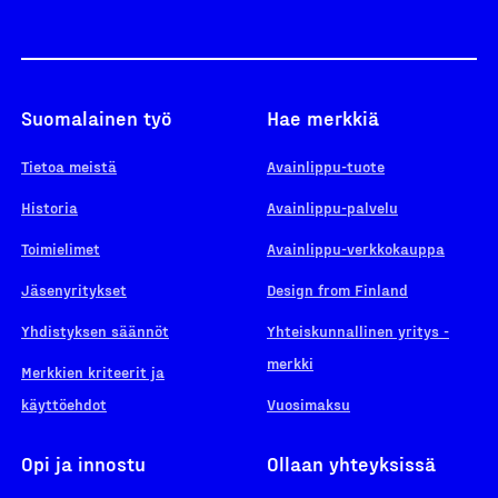
Suomalainen työ
Hae merkkiä
Tietoa meistä
Avainlippu-tuote
Historia
Avainlippu-palvelu
Toimielimet
Avainlippu-verkkokauppa
Jäsenyritykset
Design from Finland
Yhdistyksen säännöt
Yhteiskunnallinen yritys -
merkki
Merkkien kriteerit ja
käyttöehdot
Vuosimaksu
Opi ja innostu
Ollaan yhteyksissä