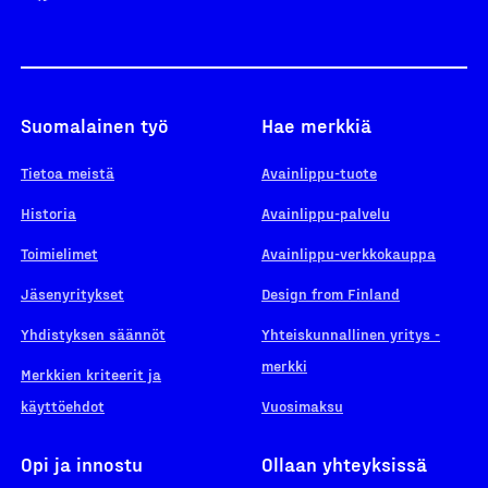
Suomalainen työ
Hae merkkiä
Tietoa meistä
Avainlippu-tuote
Historia
Avainlippu-palvelu
Toimielimet
Avainlippu-verkkokauppa
Jäsenyritykset
Design from Finland
Yhdistyksen säännöt
Yhteiskunnallinen yritys -
merkki
Merkkien kriteerit ja
käyttöehdot
Vuosimaksu
Opi ja innostu
Ollaan yhteyksissä