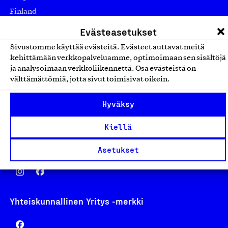
Finland
asiakaspalvelu@suomalainentyo.fi
Evästeasetukset
laskutus@suomalainentyo.fi
Sivustomme käyttää evästeitä. Evästeet auttavat meitä
kehittämään verkkopalveluamme, optimoimaan sen sisältöjä
ja analysoimaan verkkoliikennettä. Osa evästeistä on
välttämättömiä, jotta sivut toimisivat oikein.
Avainlippu
Hyväksy
Kiellä
Design From Finland
Asetukset
Yhteiskunnallinen Yritys -merkki