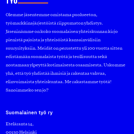
Olemme jäsentemme omistama puolueeton,
työmarkkinajärjestöistä riippumaton yhdistys.
Jäseninämme on koko suomalaisen yhteiskunnan kirjo
pienistä pajoista ja yhteisöistä kansainvälisiin
suuryrityksiin. Meidät on perustettu yli 100 vuotta sitten
edistämään suomalaista työtä ja teollisuutta sekä
nostamaan ylpeyttä kotimaisesta osaamisesta. Uskomme
yhä, että työ yhdistää ihmisiä ja rakentaa vahvaa,
elinvoimaista yhteiskuntaa. Me rakastamme työtä!
Sanoimmeko sen jo?
Suomalainen työ ry
Eteläranta 14,
00130 Helsinki