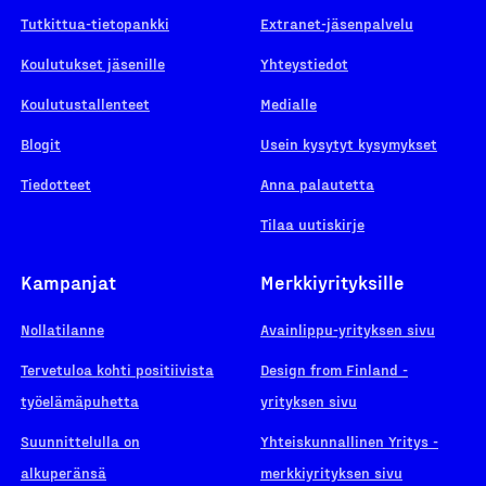
Tutkittua-tietopankki
Extranet-jäsenpalvelu
Koulutukset jäsenille
Yhteystiedot
Koulutustallenteet
Medialle
Blogit
Usein kysytyt kysymykset
Tiedotteet
Anna palautetta
Tilaa uutiskirje
Kampanjat
Merkkiyrityksille
Nollatilanne
Avainlippu-yrityksen sivu
Tervetuloa kohti positiivista
Design from Finland -
työelämäpuhetta
yrityksen sivu
Suunnittelulla on
Yhteiskunnallinen Yritys -
alkuperänsä
merkkiyrityksen sivu