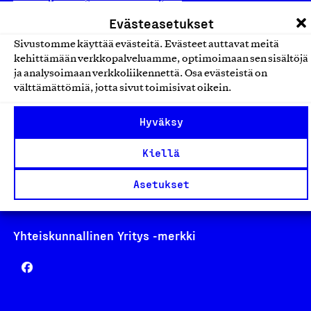
laskutus@suomalainentyo.fi
Evästeasetukset
Sivustomme käyttää evästeitä. Evästeet auttavat meitä
kehittämään verkkopalveluamme, optimoimaan sen sisältöjä
ja analysoimaan verkkoliikennettä. Osa evästeistä on
välttämättömiä, jotta sivut toimisivat oikein.
Avainlippu
Hyväksy
Kiellä
Design From Finland
Asetukset
Yhteiskunnallinen Yritys -merkki