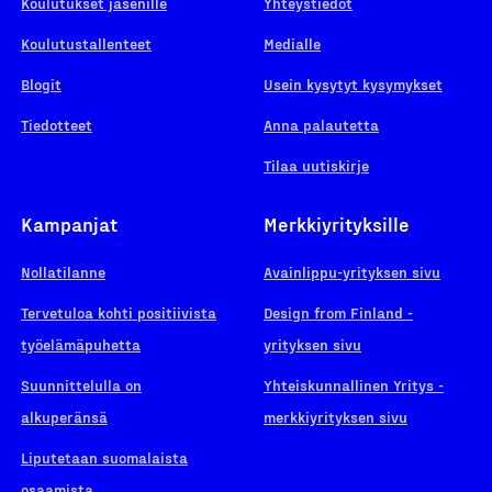
Koulutukset jäsenille
Yhteystiedot
Koulutustallenteet
Medialle
Blogit
Usein kysytyt kysymykset
Tiedotteet
Anna palautetta
Tilaa uutiskirje
Kampanjat
Merkkiyrityksille
Nollatilanne
Avainlippu-yrityksen sivu
Tervetuloa kohti positiivista
Design from Finland -
työelämäpuhetta
yrityksen sivu
Suunnittelulla on
Yhteiskunnallinen Yritys -
alkuperänsä
merkkiyrityksen sivu
Liputetaan suomalaista
osaamista