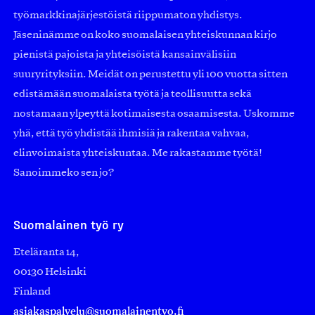
työmarkkinajärjestöistä riippumaton yhdistys.
Jäseninämme on koko suomalaisen yhteiskunnan kirjo
pienistä pajoista ja yhteisöistä kansainvälisiin
suuryrityksiin. Meidät on perustettu yli 100 vuotta sitten
edistämään suomalaista työtä ja teollisuutta sekä
nostamaan ylpeyttä kotimaisesta osaamisesta. Uskomme
yhä, että työ yhdistää ihmisiä ja rakentaa vahvaa,
elinvoimaista yhteiskuntaa. Me rakastamme työtä!
Sanoimmeko sen jo?
Suomalainen työ ry
Eteläranta 14,
00130 Helsinki
Finland
asiakaspalvelu@suomalainentyo.fi