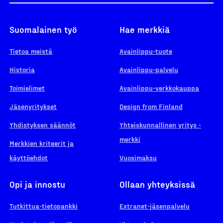
Suomalainen työ
Hae merkkiä
Tietoa meistä
Avainlippu-tuote
Historia
Avainlippu-palvelu
Toimielimet
Avainlippu-verkkokauppa
Jäsenyritykset
Design from Finland
Yhdistyksen säännöt
Yhteiskunnallinen yritys -
merkki
Merkkien kriteerit ja
käyttöehdot
Vuosimaksu
Opi ja innostu
Ollaan yhteyksissä
Tutkittua-tietopankki
Extranet-jäsenpalvelu