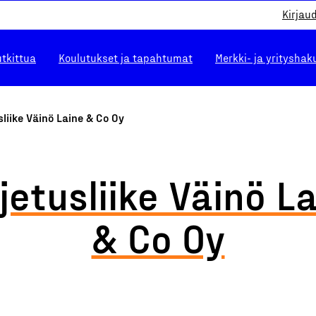
Kirjau
utkittua
Koulutukset ja tapahtumat
Merkki- ja yrityshak
sliike Väinö Laine & Co Oy
jetusliike Väinö L
& Co Oy