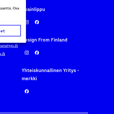
Avainlippu
nnettä. Osa
set
Design From Finland
nentyo.fi
.fi
Yhteiskunnallinen Yritys -
merkki