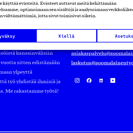
käyttää evästeitä. Evästeet auttavat meitä kehittämään
Suomalainen työ ry
luamme, optimoimaan sen sisältöjä ja analysoimaan verkkoliike
n välttämättömiä, jotta sivut toimisivat oikein.
Eteläranta 14,
työmarkkinajärjestöistä
00130 Helsinki
yväksy
Kiellä
Asetuk
ko suomalaisen
Finland
asiakaspalvelu@suomalai
isöistä kansainvälisiin
laskutus@suomalainentyo
0 vuotta sitten edistämään
amaan ylpeyttä
ä työ yhdistää ihmisiä ja
aa. Me rakastamme työtä!