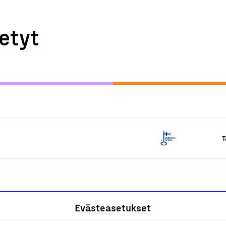
etyt
T
Evästeasetukset