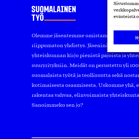
Sivustomme 
verkkopalve
evästeistä o
Olemme jäsentemme omistama puolueeton, 
H
riippumaton yhdistys. Jäseninämme on ko
yhteiskunnan kirjo pienistä pajoista ja yhte
suuryrityksiin. Meidät on perustettu yli 10
suomalaista työtä ja teollisuutta sekä nost
kotimaisesta osaamisesta. Uskomme yhä, ett
rakentaa vahvaa, elinvoimaista yhteiskunt
Sanoimmeko sen jo?