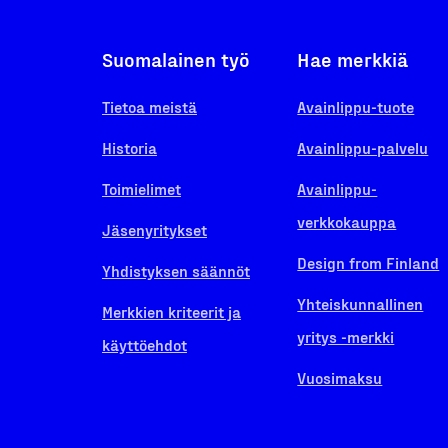
Suomalainen työ
Hae merkkiä
Tietoa meistä
Avainlippu-tuote
Historia
Avainlippu-palvelu
Toimielimet
Avainlippu-
verkkokauppa
Jäsenyritykset
Design from Finland
Yhdistyksen säännöt
Yhteiskunnallinen
Merkkien kriteerit ja
yritys -merkki
käyttöehdot
Vuosimaksu