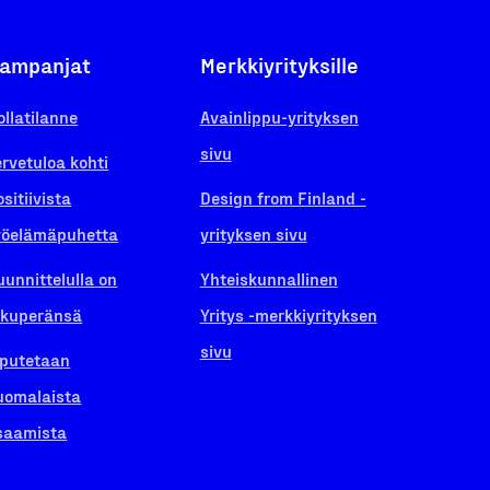
ampanjat
Merkkiyrityksille
ollatilanne
Avainlippu-yrityksen
sivu
ervetuloa kohti
ositiivista
Design from Finland -
yöelämäpuhetta
yrityksen sivu
uunnittelulla on
Yhteiskunnallinen
lkuperänsä
Yritys -merkkiyrityksen
sivu
iputetaan
uomalaista
saamista