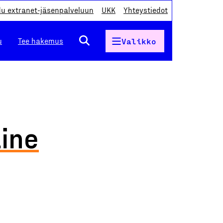
du extranet-jäsenpalveluun
UKK
Yhteystiedot
u
Tee hakemus
Valikko
aine