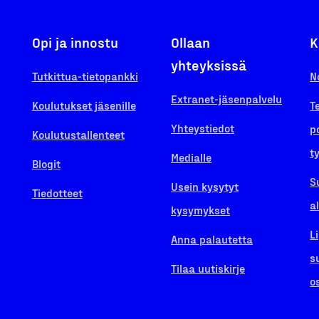
Opi ja innostu
Ollaan
K
yhteyksissä
Tutkittua-tietopankki
N
Extranet-jäsenpalvelu
Koulutukset jäsenille
T
Yhteystiedot
p
Koulutustallenteet
t
Medialle
Blogit
S
Usein kysytyt
Tiedotteet
a
kysymykset
L
Anna palautetta
s
Tilaa uutiskirje
o