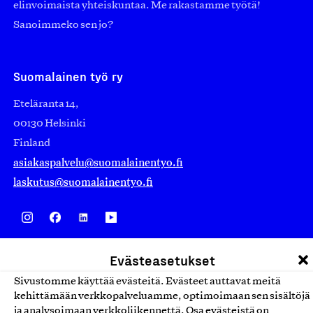
elinvoimaista yhteiskuntaa. Me rakastamme työtä!
Sanoimmeko sen jo?
Suomalainen työ ry
Eteläranta 14,
00130 Helsinki
Finland
asiakaspalvelu@suomalainentyo.fi
laskutus@suomalainentyo.fi
Avainlippu
Evästeasetukset
Sivustomme käyttää evästeitä. Evästeet auttavat meitä
kehittämään verkkopalveluamme, optimoimaan sen sisältöjä
ja analysoimaan verkkoliikennettä. Osa evästeistä on