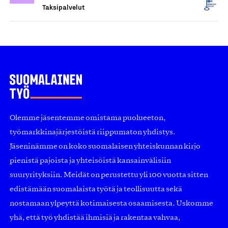
Taksipalvelut
Olemme jäsentemme omistama puolueeton,
työmarkkinajärjestöistä riippumaton yhdistys.
Jäseninämme on koko suomalaisen yhteiskunnan kirjo
pienistä pajoista ja yhteisöistä kansainvälisiin
suuryrityksiin. Meidät on perustettu yli 100 vuotta sitten
edistämään suomalaista työtä ja teollisuutta sekä
nostamaan ylpeyttä kotimaisesta osaamisesta. Uskomme
yhä, että työ yhdistää ihmisiä ja rakentaa vahvaa,