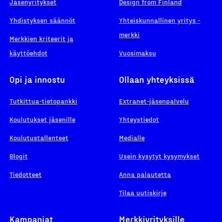
Jäsenyritykset
Design from Finland
Yhdistyksen säännöt
Yhteiskunnallinen yritys -
merkki
Merkkien kriteerit ja
käyttöehdot
Vuosimaksu
Opi ja innostu
Ollaan yhteyksissä
Tutkittua-tietopankki
Extranet-jäsenpalvelu
Koulutukset jäsenille
Yhteystiedot
Koulutustallenteet
Medialle
Blogit
Usein kysytyt kysymykset
Tiedotteet
Anna palautetta
Tilaa uutiskirje
Kampanjat
Merkkiyrityksille