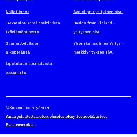
Nollatilanne
Avainlippu-yrityksen sivu
Tervetuloa kohti positiivista
Design from Finland -
työelämäpuhetta
yrityksen sivu
Suunnittelulla on
Yhteiskunnallinen Yritys -
alkuperänsä
merkkiyrityksen sivu
Liputetaan suomalaista
osaamista
© Suomalainen työ 2026.
Anna palautetta
Tietosuojaseloste
Käyttöehdot
Evästeet
Evästeasetukset