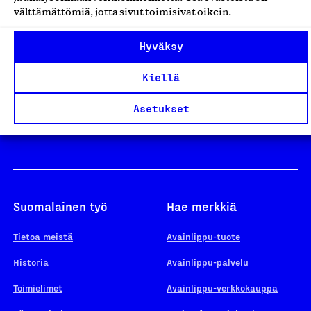
välttämättömiä, jotta sivut toimisivat oikein.
Design From Finland
Hyväksy
Kiellä
Yhteiskunnallinen Yritys -merkki
Asetukset
Suomalainen työ
Hae merkkiä
Tietoa meistä
Avainlippu-tuote
Historia
Avainlippu-palvelu
Toimielimet
Avainlippu-verkkokauppa