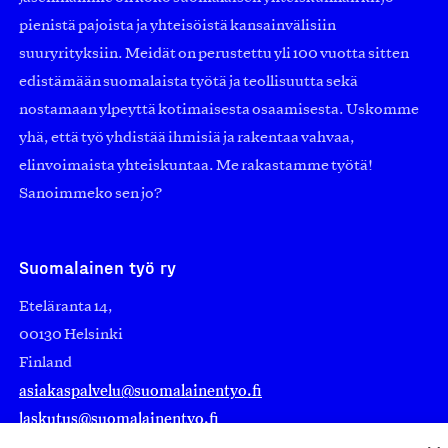
pienistä pajoista ja yhteisöistä kansainvälisiin
suuryrityksiin. Meidät on perustettu yli 100 vuotta sitten
edistämään suomalaista työtä ja teollisuutta sekä
nostamaan ylpeyttä kotimaisesta osaamisesta. Uskomme
yhä, että työ yhdistää ihmisiä ja rakentaa vahvaa,
elinvoimaista yhteiskuntaa. Me rakastamme työtä!
Sanoimmeko sen jo?
Suomalainen työ ry
Eteläranta 14,
00130 Helsinki
Finland
asiakaspalvelu@suomalainentyo.fi
laskutus@suomalainentyo.fi