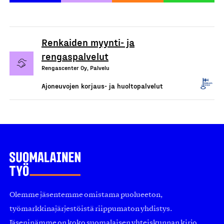
Renkaiden myynti- ja
rengaspalvelut
Rengascenter Oy, Palvelu
Ajoneuvojen korjaus- ja huoltopalvelut
Olemme jäsentemme omistama puolueeton,
työmarkkinajärjestöistä riippumaton yhdistys.
Jäseninämme on koko suomalaisen yhteiskunnan kirjo