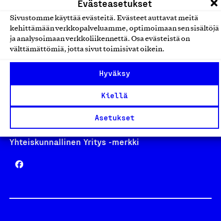
Evästeasetukset
Sivustomme käyttää evästeitä. Evästeet auttavat meitä
kehittämään verkkopalveluamme, optimoimaan sen sisältöjä
Avainlippu
ja analysoimaan verkkoliikennettä. Osa evästeistä on
välttämättömiä, jotta sivut toimisivat oikein.
Hyväksy
Design From Finland
Kiellä
Asetukset
Yhteiskunnallinen Yritys -merkki