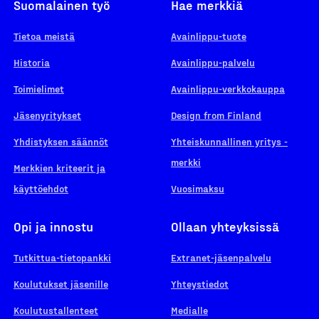
Suomalainen työ
Hae merkkiä
Tietoa meistä
Avainlippu-tuote
Historia
Avainlippu-palvelu
Toimielimet
Avainlippu-verkkokauppa
Jäsenyritykset
Design from Finland
Yhdistyksen säännöt
Yhteiskunnallinen yritys -
merkki
Merkkien kriteerit ja
käyttöehdot
Vuosimaksu
Opi ja innostu
Ollaan yhteyksissä
Tutkittua-tietopankki
Extranet-jäsenpalvelu
Koulutukset jäsenille
Yhteystiedot
Koulutustallenteet
Medialle