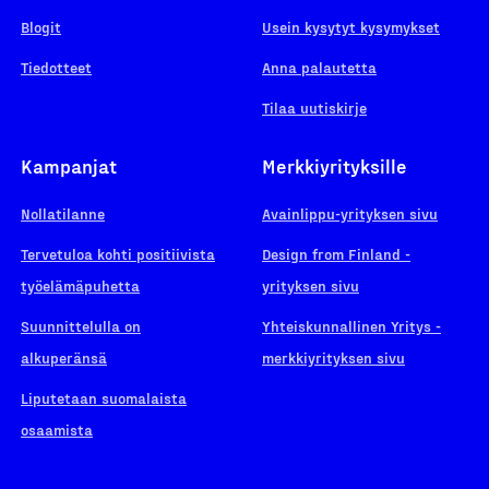
Blogit
Usein kysytyt kysymykset
Tiedotteet
Anna palautetta
Tilaa uutiskirje
Kampanjat
Merkkiyrityksille
Nollatilanne
Avainlippu-yrityksen sivu
Tervetuloa kohti positiivista
Design from Finland -
työelämäpuhetta
yrityksen sivu
Suunnittelulla on
Yhteiskunnallinen Yritys -
alkuperänsä
merkkiyrityksen sivu
Liputetaan suomalaista
osaamista