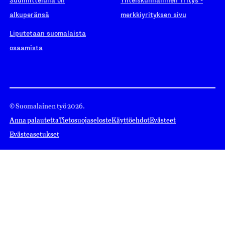
alkuperänsä
merkkiyrityksen sivu
Liputetaan suomalaista
osaamista
© Suomalainen työ 2026.
Anna palautetta
Tietosuojaseloste
Käyttöehdot
Evästeet
Evästeasetukset