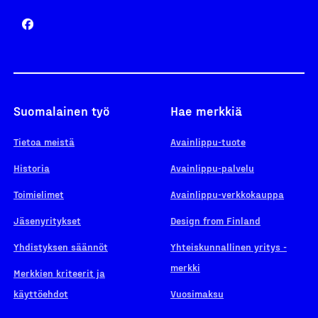
Suomalainen työ
Hae merkkiä
Tietoa meistä
Avainlippu-tuote
Historia
Avainlippu-palvelu
Toimielimet
Avainlippu-verkkokauppa
Jäsenyritykset
Design from Finland
Yhdistyksen säännöt
Yhteiskunnallinen yritys -
merkki
Merkkien kriteerit ja
käyttöehdot
Vuosimaksu