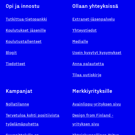
Opi ja innostu
Ollaan yhteyksissä
Tutkittua-tietopankki
Extranet-jäsenpalvelu
Koulutukset jäsenille
Yhteystiedot
Koulutustallenteet
Medialle
Blogit
Usein kysytyt kysymykset
Tiedotteet
Anna palautetta
Tilaa uutiskirje
Kampanjat
Merkkiyrityksille
Nollatilanne
Avainlippu-yrityksen sivu
Tervetuloa kohti positiivista
Design from Finland -
työelämäpuhetta
yrityksen sivu
Suunnittelulla on
Yhteiskunnallinen Yritys -