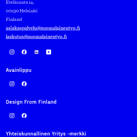
Eteläranta 14,
00130 Helsinki
Finland
asiakaspalvelu@suomalainentyo.fi
laskutus@suomalainentyo.fi
Avainlippu
Design From Finland
Yhteiskunnallinen Yritys -merkki