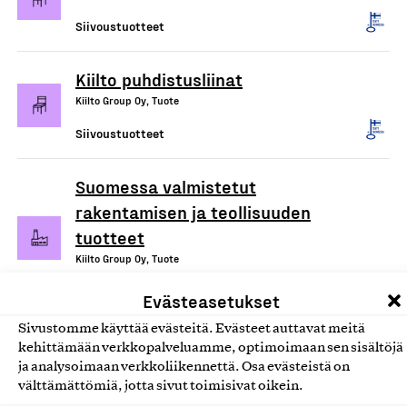
Siivoustuotteet
Kiilto puhdistusliinat
Kiilto Group Oy, Tuote
Siivoustuotteet
Suomessa valmistetut
rakentamisen ja teollisuuden
tuotteet
Kiilto Group Oy, Tuote
Muut rakennus- ja teollisuustuotteet
Evästeasetukset
Sivustomme käyttää evästeitä. Evästeet auttavat meitä
kehittämään verkkopalveluamme, optimoimaan sen sisältöjä
ja analysoimaan verkkoliikennettä. Osa evästeistä on
välttämättömiä, jotta sivut toimisivat oikein.