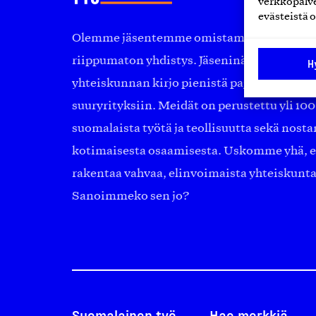
verkkopalve
evästeistä o
Olemme jäsentemme omistama puolueeton, 
riippumaton yhdistys. Jäseninämme on ko
H
yhteiskunnan kirjo pienistä pajoista ja yhte
suuryrityksiin. Meidät on perustettu yli 10
suomalaista työtä ja teollisuutta sekä nost
kotimaisesta osaamisesta. Uskomme yhä, ett
rakentaa vahvaa, elinvoimaista yhteiskunt
Sanoimmeko sen jo?
Suomalainen työ
Hae merkkiä