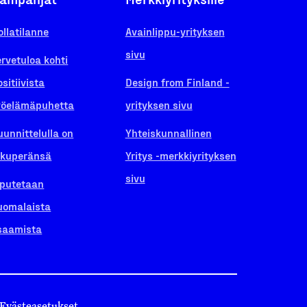
ollatilanne
Avainlippu-yrityksen
sivu
ervetuloa kohti
ositiivista
Design from Finland -
yöelämäpuhetta
yrityksen sivu
uunnittelulla on
Yhteiskunnallinen
lkuperänsä
Yritys -merkkiyrityksen
sivu
iputetaan
uomalaista
saamista
Evästeasetukset