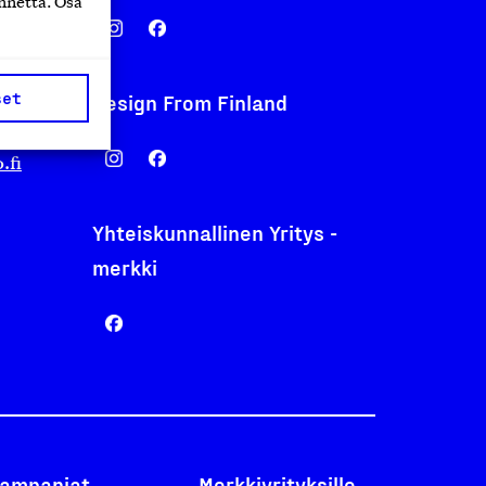
nnettä. Osa
set
Design From Finland
nentyo.fi
.fi
Yhteiskunnallinen Yritys -
merkki
ampanjat
Merkkiyrityksille