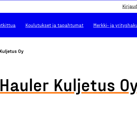
Kirjau
utkittua
Koulutukset ja tapahtumat
Merkki- ja yrityshak
Kuljetus Oy
Hauler Kuljetus O