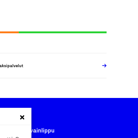
aksipalvelut
Avainlippu