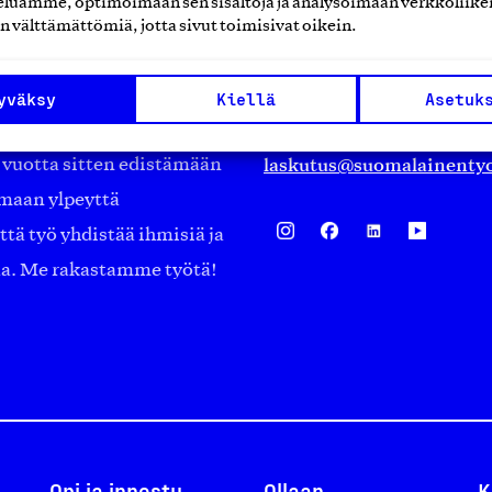
luamme, optimoimaan sen sisältöjä ja analysoimaan verkkoliike
Eteläranta 14,
n välttämättömiä, jotta sivut toimisivat oikein.
työmarkkinajärjestöistä
00130 Helsinki
ko suomalaisen
Finland
yväksy
Kiellä
Asetuk
asiakaspalvelu@suomalai
isöistä kansainvälisiin
laskutus@suomalainentyo
0 vuotta sitten edistämään
amaan ylpeyttä
ä työ yhdistää ihmisiä ja
aa. Me rakastamme työtä!
Opi ja innostu
Ollaan
K