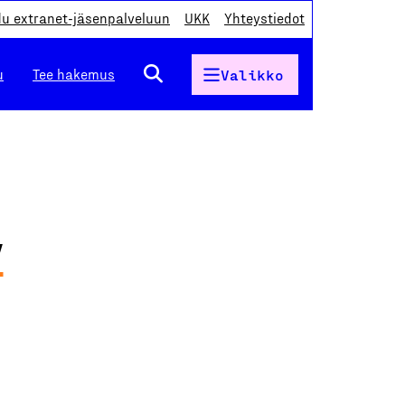
du extranet-jäsenpalveluun
UKK
Yhteystiedot
u
Tee hakemus
Valikko
y