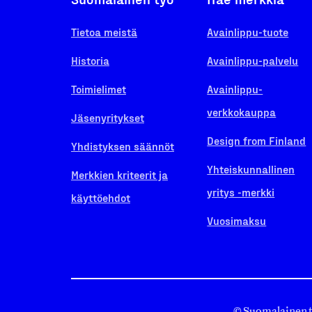
Tietoa meistä
Avainlippu-tuote
Historia
Avainlippu-palvelu
Toimielimet
Avainlippu-
verkkokauppa
Jäsenyritykset
Design from Finland
Yhdistyksen säännöt
Yhteiskunnallinen
Merkkien kriteerit ja
yritys -merkki
käyttöehdot
Vuosimaksu
© Suomalainen 