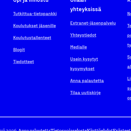
yhteyksissä
Tutkittua-tietopankki
N
Extranet-jäsenpalvelu
Koulutukset jäsenille
T
Yhteystiedot
p
Koulutustallenteet
t
Medialle
Blogit
S
Usein kysytyt
Tiedotteet
a
kysymykset
L
Anna palautetta
s
Tilaa uutiskirje
o
työ 2026.
Anna palautetta
Tietosuojaseloste
Käyttöehdot
Evästeet