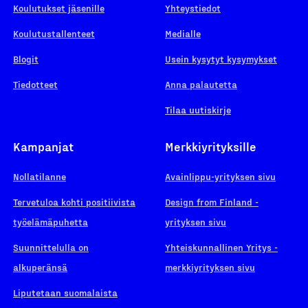
Koulutukset jäsenille
Yhteystiedot
Koulutustallenteet
Medialle
Blogit
Usein kysytyt kysymykset
Tiedotteet
Anna palautetta
Tilaa uutiskirje
Kampanjat
Merkkiyrityksille
Nollatilanne
Avainlippu-yrityksen sivu
Tervetuloa kohti positiivista
Design from Finland -
työelämäpuhetta
yrityksen sivu
Suunnittelulla on
Yhteiskunnallinen Yritys -
alkuperänsä
merkkiyrityksen sivu
Liputetaan suomalaista