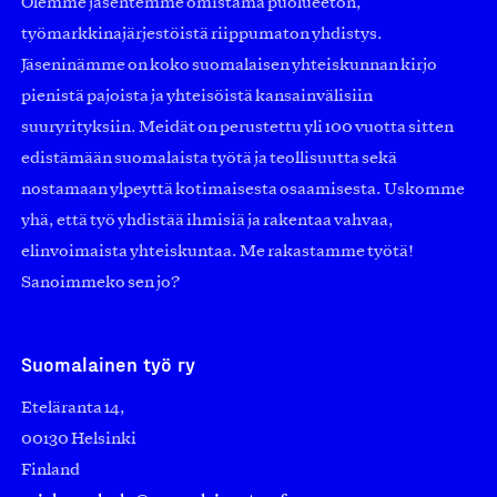
Olemme jäsentemme omistama puolueeton,
työmarkkinajärjestöistä riippumaton yhdistys.
Jäseninämme on koko suomalaisen yhteiskunnan kirjo
pienistä pajoista ja yhteisöistä kansainvälisiin
suuryrityksiin. Meidät on perustettu yli 100 vuotta sitten
edistämään suomalaista työtä ja teollisuutta sekä
nostamaan ylpeyttä kotimaisesta osaamisesta. Uskomme
yhä, että työ yhdistää ihmisiä ja rakentaa vahvaa,
elinvoimaista yhteiskuntaa. Me rakastamme työtä!
Sanoimmeko sen jo?
Suomalainen työ ry
Eteläranta 14,
00130 Helsinki
Finland