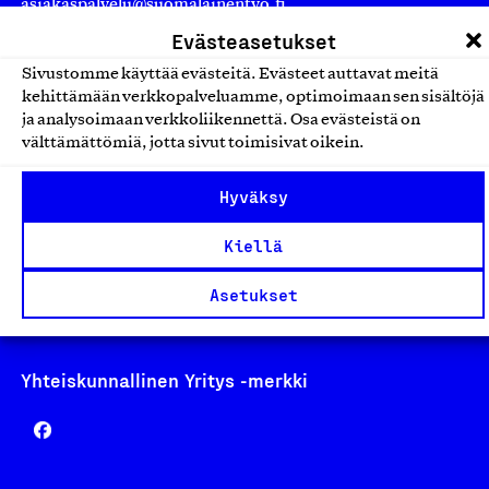
asiakaspalvelu@suomalainentyo.fi
laskutus@suomalainentyo.fi
Evästeasetukset
Sivustomme käyttää evästeitä. Evästeet auttavat meitä
kehittämään verkkopalveluamme, optimoimaan sen sisältöjä
ja analysoimaan verkkoliikennettä. Osa evästeistä on
välttämättömiä, jotta sivut toimisivat oikein.
Avainlippu
Hyväksy
Kiellä
Design From Finland
Asetukset
Yhteiskunnallinen Yritys -merkki