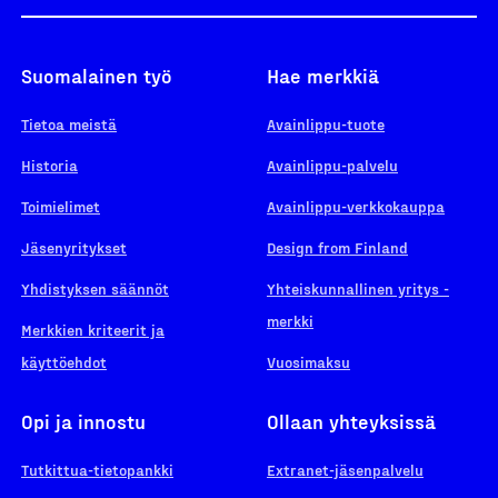
Suomalainen työ
Hae merkkiä
Tietoa meistä
Avainlippu-tuote
Historia
Avainlippu-palvelu
Toimielimet
Avainlippu-verkkokauppa
Jäsenyritykset
Design from Finland
Yhdistyksen säännöt
Yhteiskunnallinen yritys -
merkki
Merkkien kriteerit ja
käyttöehdot
Vuosimaksu
Opi ja innostu
Ollaan yhteyksissä
Tutkittua-tietopankki
Extranet-jäsenpalvelu