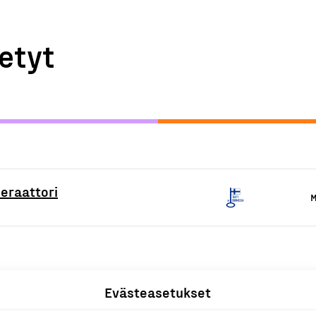
etyt
eraattori
M
Evästeasetukset