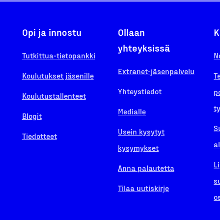
Opi ja innostu
Ollaan
K
yhteyksissä
Tutkittua-tietopankki
N
Extranet-jäsenpalvelu
Koulutukset jäsenille
T
Yhteystiedot
p
Koulutustallenteet
t
Medialle
Blogit
S
Usein kysytyt
Tiedotteet
a
kysymykset
L
Anna palautetta
s
Tilaa uutiskirje
o