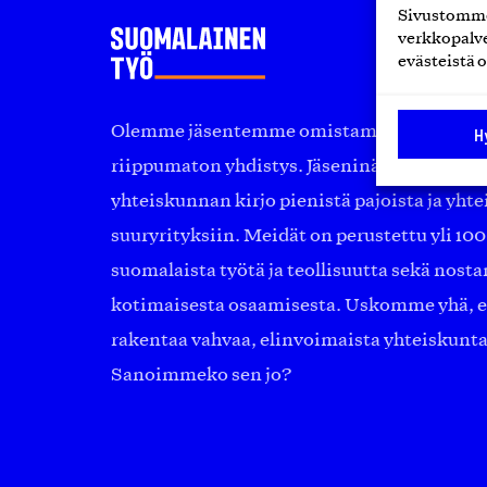
Sivustomme 
verkkopalve
evästeistä o
Olemme jäsentemme omistama puolueeton, 
H
riippumaton yhdistys. Jäseninämme on ko
yhteiskunnan kirjo pienistä pajoista ja yhte
suuryrityksiin. Meidät on perustettu yli 10
suomalaista työtä ja teollisuutta sekä nost
kotimaisesta osaamisesta. Uskomme yhä, ett
rakentaa vahvaa, elinvoimaista yhteiskunt
Sanoimmeko sen jo?