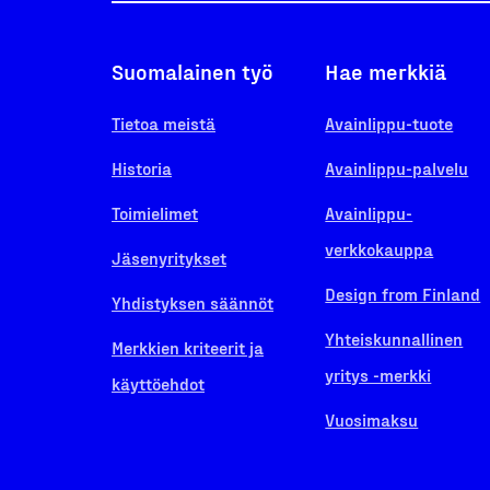
Suomalainen työ
Hae merkkiä
Tietoa meistä
Avainlippu-tuote
Historia
Avainlippu-palvelu
Toimielimet
Avainlippu-
verkkokauppa
Jäsenyritykset
Design from Finland
Yhdistyksen säännöt
Yhteiskunnallinen
Merkkien kriteerit ja
yritys -merkki
käyttöehdot
Vuosimaksu