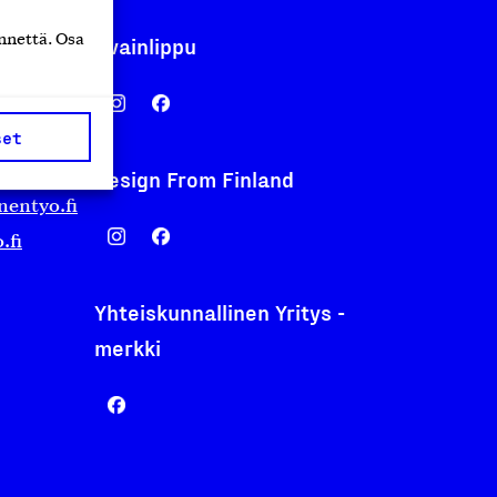
nnettä. Osa
Avainlippu
set
Design From Finland
nentyo.fi
.fi
Yhteiskunnallinen Yritys -
merkki