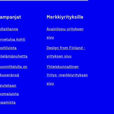
ampanjat
Merkkiyrityksille
ollatilanne
Avainlippu-yrityksen
sivu
ervetuloa kohti
ositiivista
Design from Finland -
yöelämäpuhetta
yrityksen sivu
uunnittelulla on
Yhteiskunnallinen
lkuperänsä
Yritys -merkkiyrityksen
sivu
iputetaan
uomalaista
saamista