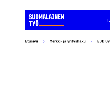
T
Etusivu
Merkki- ja yrityshaku
EOD Oy