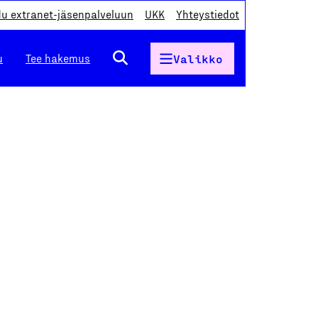
du extranet-jäsenpalveluun
UKK
Yhteystiedot
u
Tee hakemus
Valikko