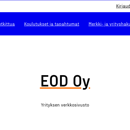
Kirjau
utkittua
Koulutukset ja tapahtumat
Merkki- ja yrityshak
EOD Oy
Yrityksen verkkosivusto