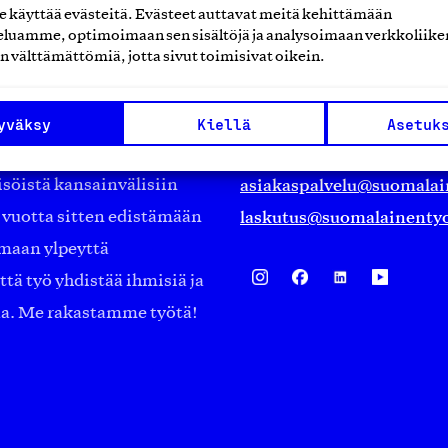
käyttää evästeitä. Evästeet auttavat meitä kehittämään
luamme, optimoimaan sen sisältöjä ja analysoimaan verkkoliike
Suomalainen työ ry
n välttämättömiä, jotta sivut toimisivat oikein.
Eteläranta 14,
työmarkkinajärjestöistä
00130 Helsinki
yväksy
Kiellä
Asetuk
ko suomalaisen
Finland
asiakaspalvelu@suomalai
isöistä kansainvälisiin
laskutus@suomalainentyo
0 vuotta sitten edistämään
amaan ylpeyttä
ä työ yhdistää ihmisiä ja
aa. Me rakastamme työtä!