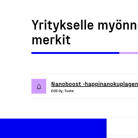
Yritykselle myönn
merkit
Nanoboost -happinanokupla­gen
EOD Oy, Tuote