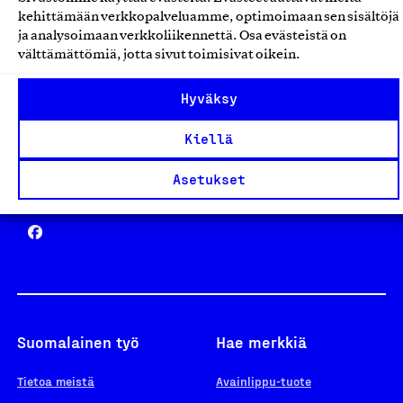
Avainlippu
kehittämään verkkopalveluamme, optimoimaan sen sisältöjä
ja analysoimaan verkkoliikennettä. Osa evästeistä on
välttämättömiä, jotta sivut toimisivat oikein.
Design From Finland
Hyväksy
Kiellä
Asetukset
Yhteiskunnallinen Yritys -merkki
Suomalainen työ
Hae merkkiä
Tietoa meistä
Avainlippu-tuote