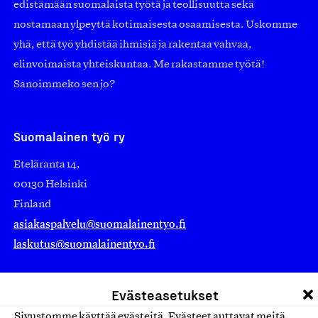
edistämään suomalaista työtä ja teollisuutta sekä
nostamaan ylpeyttä kotimaisesta osaamisesta. Uskomme
yhä, että työ yhdistää ihmisiä ja rakentaa vahvaa,
elinvoimaista yhteiskuntaa. Me rakastamme työtä!
Sanoimmeko sen jo?
Suomalainen työ ry
Eteläranta 14,
00130 Helsinki
Finland
asiakaspalvelu@suomalainentyo.fi
laskutus@suomalainentyo.fi
Evästeasetukset
Sivustomme käyttää evästeitä. Evästeet auttavat meitä