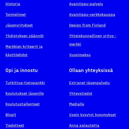
Historia
Avainlippu-palvelu
Toimielimet
Avainlippu-verkkokauppa
Jäsenyritykset
Design from Finland
Yhdistyksen säännöt
Yhteiskunnallinen yritys -
merkki
Merkkien kriteerit ja
käyttöehdot
Vuosimaksu
Opi ja innostu
Ollaan yhteyksissä
Tutkittua-tietopankki
Extranet-jäsenpalvelu
Koulutukset jäsenille
Yhteystiedot
Koulutustallenteet
Medialle
Blogit
Usein kysytyt kysymykset
Tiedotteet
Anna palautetta