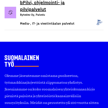
bPilvi, ohjelmointi- ja
pilvipalvelut
Bytedev Oy, Palvelu
Media-, IT- ja viestintäalan palvelut
Olemme jäsentemme omistama puolueeton,
työmarkkinajärjestöistä riippumaton yhdistys.
Jäseninämme on koko suomalaisen yhteiskunnan kirjo
pienistä pajoista ja yhteisöistä kansainvälisiin
suuryrityksiin. Meidät on perustettu yli 100 vuotta sitten