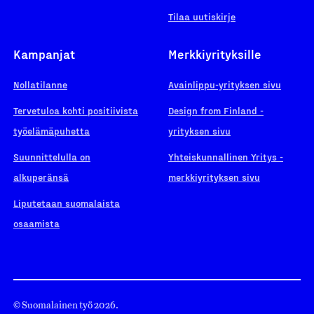
Tilaa uutiskirje
Kampanjat
Merkkiyrityksille
Nollatilanne
Avainlippu-yrityksen sivu
Tervetuloa kohti positiivista
Design from Finland -
työelämäpuhetta
yrityksen sivu
Suunnittelulla on
Yhteiskunnallinen Yritys -
alkuperänsä
merkkiyrityksen sivu
Liputetaan suomalaista
osaamista
© Suomalainen työ 2026.