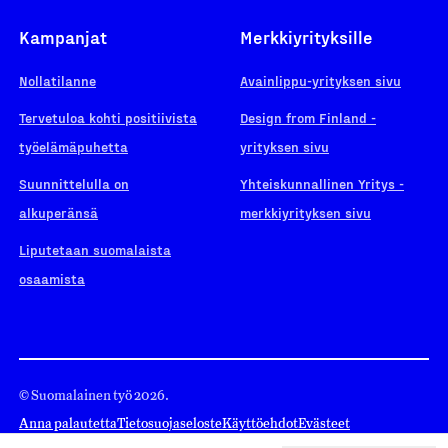
Kampanjat
Merkkiyrityksille
Nollatilanne
Avainlippu-yrityksen sivu
Tervetuloa kohti positiivista
Design from Finland -
työelämäpuhetta
yrityksen sivu
Suunnittelulla on
Yhteiskunnallinen Yritys -
alkuperänsä
merkkiyrityksen sivu
Liputetaan suomalaista
osaamista
© Suomalainen työ 2026.
Anna palautetta
Tietosuojaseloste
Käyttöehdot
Evästeet