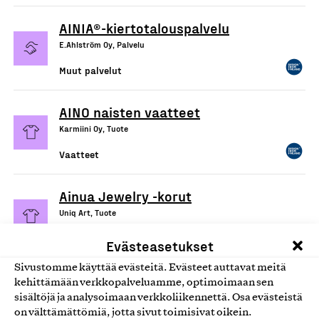
AINIA®-kiertotalouspalvelu
E.Ahlström Oy, Palvelu
Muut palvelut
AINO naisten vaatteet
Karmiini Oy, Tuote
Vaatteet
Ainua Jewelry -korut
Uniq Art, Tuote
Kellot ja korut
Evästeasetukset
Sivustomme käyttää evästeitä. Evästeet auttavat meitä
kehittämään verkkopalveluamme, optimoimaan sen
sisältöjä ja analysoimaan verkkoliikennettä. Osa evästeistä
on välttämättömiä, jotta sivut toimisivat oikein.