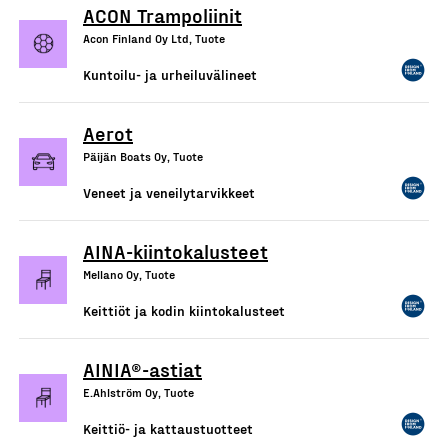
ACON Trampoliinit
Acon Finland Oy Ltd, Tuote
Kuntoilu- ja urheiluvälineet
Aerot
Päijän Boats Oy, Tuote
Veneet ja veneilytarvikkeet
AINA-kiintokalusteet
Mellano Oy, Tuote
Keittiöt ja kodin kiintokalusteet
AINIA®-astiat
E.Ahlström Oy, Tuote
Keittiö- ja kattaustuotteet