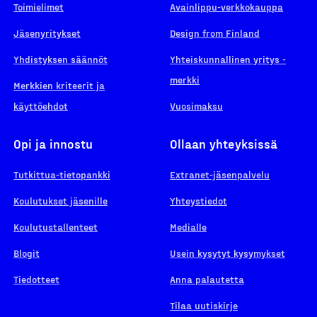
Toimielimet
Avainlippu-verkkokauppa
Jäsenyritykset
Design from Finland
Yhdistyksen säännöt
Yhteiskunnallinen yritys -
merkki
Merkkien kriteerit ja
käyttöehdot
Vuosimaksu
Opi ja innostu
Ollaan yhteyksissä
Tutkittua-tietopankki
Extranet-jäsenpalvelu
Koulutukset jäsenille
Yhteystiedot
Koulutustallenteet
Medialle
Blogit
Usein kysytyt kysymykset
Tiedotteet
Anna palautetta
Tilaa uutiskirje