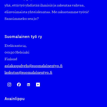
yhä, että työ yhdistää ihmisiä ja rakentaa vahvaa,
elinvoimaista yhteiskuntaa. Me rakastamme työtä!
Sanoimmeko sen jo?
Suomalainen työ ry
Eteläranta 14,
00130 Helsinki
Finland
asiakaspalvelu@suomalainentyo.fi
laskutus@suomalainentyo.fi
Avainlippu