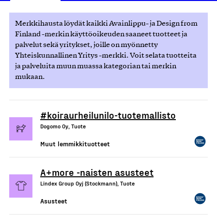
Merkkihausta löydät kaikki Avainlippu- ja Design from
Finland -merkin käyttöoikeuden saaneet tuotteet ja
palvelut sekä yritykset, joille on myönnetty
Yhteiskunnallinen Yritys -merkki. Voit selata tuotteita
ja palveluita muun muassa kategorian tai merkin
mukaan.
#koiraurheilunilo-tuotemallisto
Dogomo Oy, Tuote
Muut lemmikkituotteet
A+more -naisten asusteet
Lindex Group Oyj (Stockmann), Tuote
Asusteet