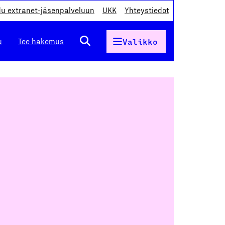
du extranet-jäsenpalveluun
UKK
Yhteystiedot
u
Tee hakemus
Valikko