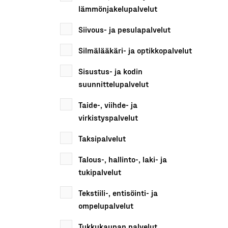
lämmönjakelupalvelut
Siivous- ja pesulapalvelut
Silmälääkäri- ja optikkopalvelut
Sisustus- ja kodin
suunnittelupalvelut
Taide-, viihde- ja
virkistyspalvelut
Taksipalvelut
Talous-, hallinto-, laki- ja
tukipalvelut
Tekstiili-, entisöinti- ja
ompelupalvelut
Tukkukaupan palvelut