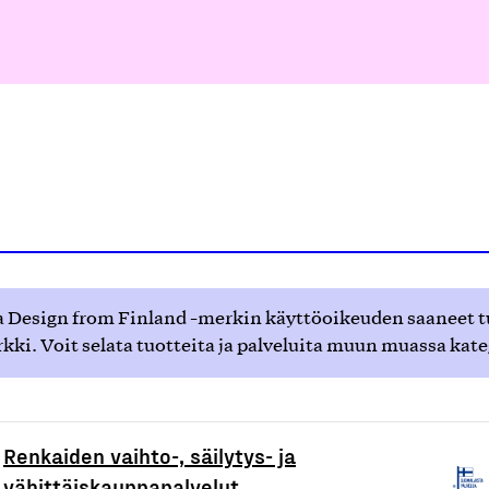
 Design from Finland -merkin käyttöoikeuden saaneet tuot
ki. Voit selata tuotteita ja palveluita muun muassa kat
Renkaiden vaihto-, säilytys- ja
vähittäiskauppapalvelut