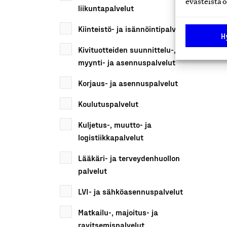
evästeistä o
liikuntapalvelut
Kiinteistö- ja isännöintipalvelut
H
Kivituotteiden suunnittelu-,
myynti- ja asennuspalvelut
Korjaus- ja asennuspalvelut
Koulutuspalvelut
Kuljetus-, muutto- ja
logistiikkapalvelut
Lääkäri- ja terveydenhuollon
palvelut
LVI- ja sähköasennuspalvelut
Matkailu-, majoitus- ja
ravitsemispalvelut