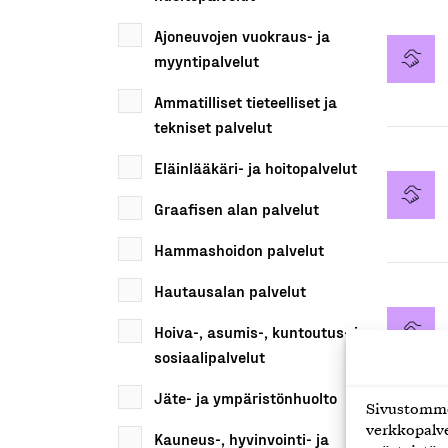
Ajoneuvojen vuokraus- ja
myyntipalvelut
Ammatilliset tieteelliset ja
tekniset palvelut
Eläinlääkäri- ja hoitopalvelut
Graafisen alan palvelut
Hammashoidon palvelut
Hautausalan palvelut
Hoiva-, asumis-, kuntoutus- ja
sosiaalipalvelut
Jäte- ja ympäristönhuolto
Sivustomme 
verkkopalve
Kauneus-, hyvinvointi- ja