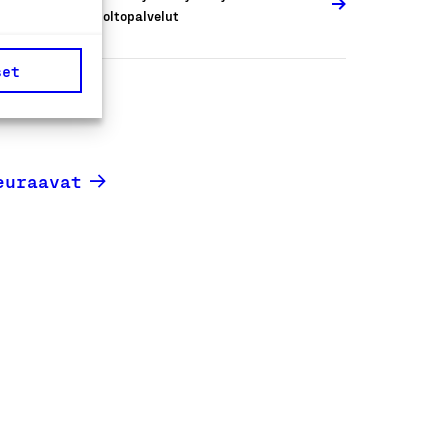
huoltopalvelut
set
euraavat