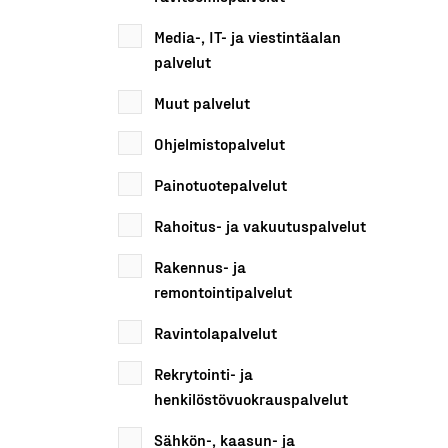
Media-, IT- ja viestintäalan
palvelut
Muut palvelut
Ohjelmistopalvelut
Painotuotepalvelut
Rahoitus- ja vakuutuspalvelut
Rakennus- ja
remontointipalvelut
Ravintolapalvelut
Rekrytointi- ja
henkilöstövuokrauspalvelut
Sähkön-, kaasun- ja