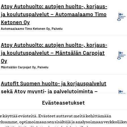
Atoy Autohuolto: autojen huolto-, korjaus-
ja koulutuspalvelut – Automaalaamo Timo
Ketonen Oy
Automaalaamo Timo Ketonen Oy, Palvelu
Atoy Autohuolto: autojen huolto-, korjaus-
ja koulutuspalvelut – Mäntsälän Carpojat
Oy
Mäntsälän Carpojat Oy, Palvelu
Autofit Suomen huolto- ja korjauspalvelut
sekä Atoy myynti- ja palvelutoiminta –
Autokorjaamo J Ala-Könni Oy
Evästeasetukset
Autokorjaamo J Ala-Könni Oy, Palvelu
käyttää evästeitä. Evästeet auttavat meitä kehittämään
Atoy Autohuolto: autojen huolto-, korjaus-
luamme, optimoimaan sen sisältöjä ja analysoimaan verkkoliike