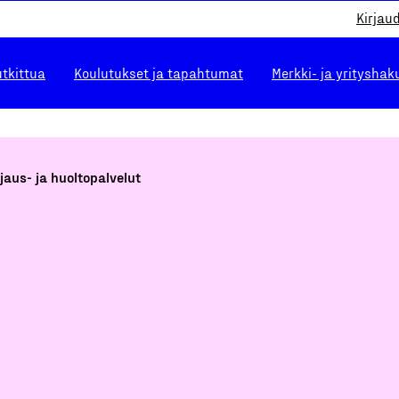
Kirjau
utkittua
Koulutukset ja tapahtumat
Merkki- ja yrityshak
jaus- ja huoltopalvelut