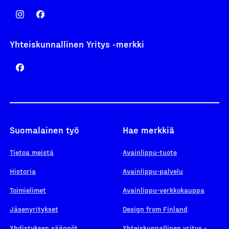
Yhteiskunnallinen Yritys -merkki
Suomalainen työ
Hae merkkiä
Tietoa meistä
Avainlippu-tuote
Historia
Avainlippu-palvelu
Toimielimet
Avainlippu-verkkokauppa
Jäsenyritykset
Design from Finland
Yhdistyksen säännöt
Yhteiskunnallinen yritys -