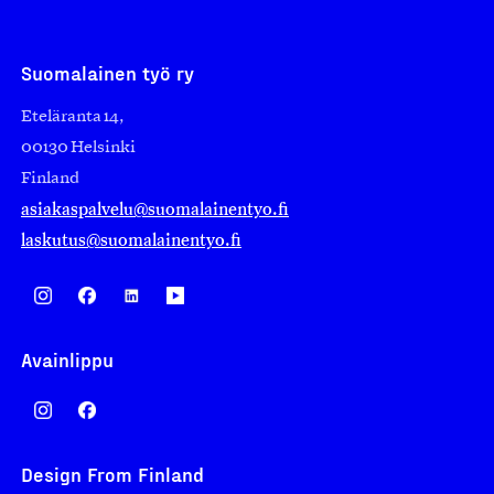
Suomalainen työ ry
Eteläranta 14,
00130 Helsinki
Finland
asiakaspalvelu@suomalainentyo.fi
laskutus@suomalainentyo.fi
Avainlippu
Design From Finland