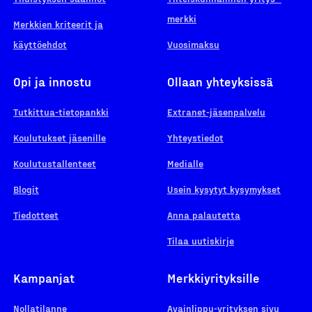
merkki
Merkkien kriteerit ja
käyttöehdot
Vuosimaksu
Opi ja innostu
Ollaan yhteyksissä
Tutkittua-tietopankki
Extranet-jäsenpalvelu
Koulutukset jäsenille
Yhteystiedot
Koulutustallenteet
Medialle
Blogit
Usein kysytyt kysymykset
Tiedotteet
Anna palautetta
Tilaa uutiskirje
Kampanjat
Merkkiyrityksille
Nollatilanne
Avainlippu-yrityksen sivu