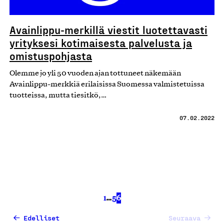
Avainlippu-merkillä viestit luotettavasti
yrityksesi kotimaisesta palvelusta ja
omistuspohjasta
Olemme jo yli 50 vuoden ajan tottuneet näkemään
Avainlippu-merkkiä erilaisissa Suomessa valmistetuissa
tuotteissa, mutta tiesitkö,…
07.02.2022
1
…
5
6
Edelliset
Seuraava