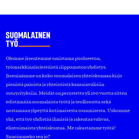
Olemme jäsentemme omistama puolueeton,
työmarkkinajärjestöistä riippumaton yhdistys.
Jäseninämme on koko suomalaisen yhteiskunnan kirjo
pienistä pajoista ja yhteisöistä kansainvälisiin
suuryrityksiin. Meidät on perustettu yli 100 vuotta sitten
edistämään suomalaista työtä ja teollisuutta sekä
nostamaan ylpeyttä kotimaisesta osaamisesta. Uskomme
yhä, että työ yhdistää ihmisiä ja rakentaa vahvaa,
elinvoimaista yhteiskuntaa. Me rakastamme työtä!
Sanoimmeko sen jo?