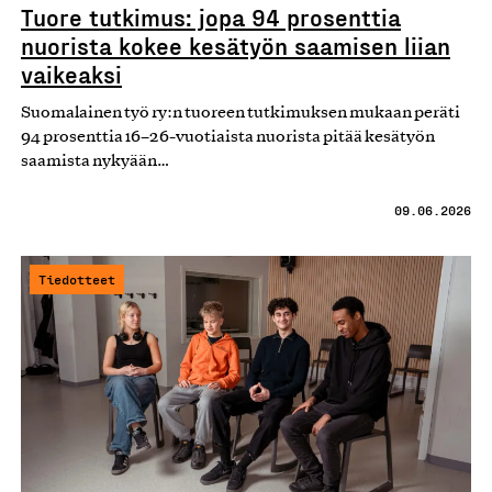
Tuore tutkimus: jopa 94 prosenttia
nuorista kokee kesätyön saamisen liian
vaikeaksi
Suomalainen työ ry:n tuoreen tutkimuksen mukaan peräti
94 prosenttia 16–26-vuotiaista nuorista pitää kesätyön
saamista nykyään…
09.06.2026
Tiedotteet