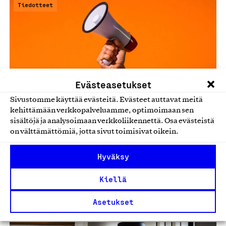
Tiedotteet
Evästeasetukset
Sivustomme käyttää evästeitä. Evästeet auttavat meitä
kehittämään verkkopalveluamme, optimoimaan sen
sisältöjä ja analysoimaan verkkoliikennettä. Osa evästeistä
Työelämäindeksi: Merkityksellinen työ
on välttämättömiä, jotta sivut toimisivat oikein.
kohtaa toimeentulon haasteet
Hyväksy
Suomalainen työelämä voi monella mittarilla hyvin, mutta
Suomalainen työ ry:n tutkiman Työelämäindeksin tuore
Kiellä
löydös nostaa…
Asetukset
02.10.2025