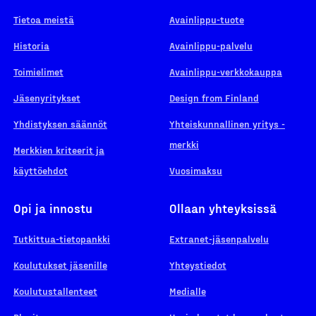
Tietoa meistä
Avainlippu-tuote
Historia
Avainlippu-palvelu
Toimielimet
Avainlippu-verkkokauppa
Jäsenyritykset
Design from Finland
Yhdistyksen säännöt
Yhteiskunnallinen yritys -
merkki
Merkkien kriteerit ja
käyttöehdot
Vuosimaksu
Opi ja innostu
Ollaan yhteyksissä
Tutkittua-tietopankki
Extranet-jäsenpalvelu
Koulutukset jäsenille
Yhteystiedot
Koulutustallenteet
Medialle