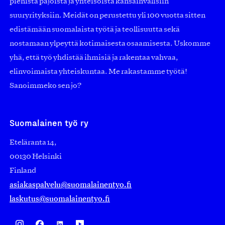
pienistä pajoista ja yhteisöistä kansainvälisiin
suuryrityksiin. Meidät on perustettu yli 100 vuotta sitten
edistämään suomalaista työtä ja teollisuutta sekä
nostamaan ylpeyttä kotimaisesta osaamisesta. Uskomme
yhä, että työ yhdistää ihmisiä ja rakentaa vahvaa,
elinvoimaista yhteiskuntaa. Me rakastamme työtä!
Sanoimmeko sen jo?
Suomalainen työ ry
Eteläranta 14,
00130 Helsinki
Finland
asiakaspalvelu@suomalainentyo.fi
laskutus@suomalainentyo.fi