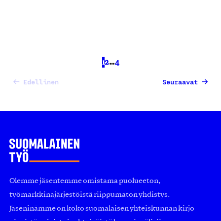
1
2
…
4
Edellinen
Seuraavat
Olemme jäsentemme omistama puolueeton,
työmarkkinajärjestöistä riippumaton yhdistys.
Jäseninämme on koko suomalaisen yhteiskunnan kirjo