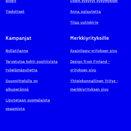
Blogit
Usein kysytyt kysymykset
Tiedotteet
Anna palautetta
Tilaa uutiskirje
Kampanjat
Merkkiyrityksille
Nollatilanne
Avainlippu-yrityksen sivu
Tervetuloa kohti positiivista
Design from Finland -
työelämäpuhetta
yrityksen sivu
Suunnittelulla on
Yhteiskunnallinen Yritys -
alkuperänsä
merkkiyrityksen sivu
Liputetaan suomalaista
osaamista