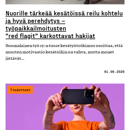
Nuorille tärkeää kesätöissä reilu kohtelu
ja hyvä perehdytys –
työpaikkailmoitusten
”red flagit” karkottavat hakijat
Suomalainen työ ry:n tuore kesätyötutkimus osoittaa, että
nuorten motivaatio kesätöihin on vahva, mutta monet
jättävät…
01.06.2026
Tiedotteet