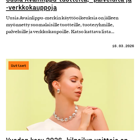
-verkkokauppoja
Uusia Avainlippu-merkin käyttöoikeuksia on jälleen
myönnetty suomalaisille tuotteille, tuoteryhmille,
palveluille ja verkkokaupoille. Katso kattava lista…
16.03.2026
Uutiset
Vuoden koru 2026 -kilpailun voittaja on