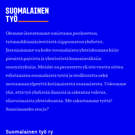
Olemme jäsentemme omistama puolueeton,
työmarkkinajärjestöistä riippumaton yhdistys.
Jäseninämme on koko suomalaisen yhteiskunnan kirjo
pienistä pajoista ja yhteisöistä kansainvälisiin
suuryrityksiin. Meidät on perustettu yli 100 vuotta sitten
edistämään suomalaista työtä ja teollisuutta sekä
nostamaan ylpeyttä kotimaisesta osaamisesta. Uskomme
yhä, että työ yhdistää ihmisiä ja rakentaa vahvaa,
elinvoimaista yhteiskuntaa. Me rakastamme työtä!
Sanoimmeko sen jo?
Suomalainen työ ry