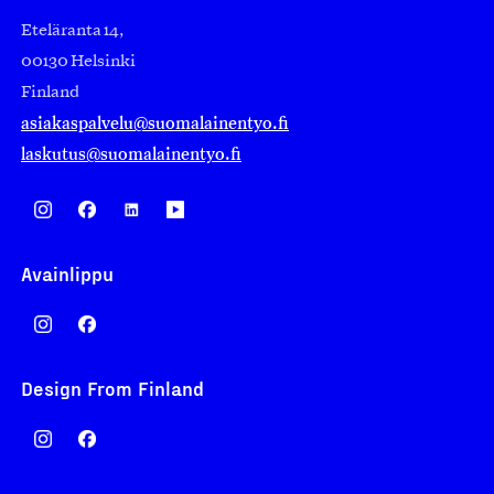
Eteläranta 14,
00130 Helsinki
Finland
asiakaspalvelu@suomalainentyo.fi
laskutus@suomalainentyo.fi
Avainlippu
Design From Finland