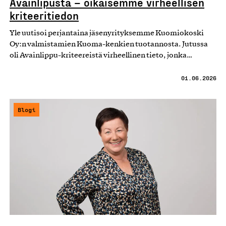
Avainlipusta – oikaisemme virheellisen
kriteeritiedon
Yle uutisoi perjantaina jäsenyrityksemme Kuomiokoski
Oy:n valmistamien Kuoma-kenkien tuotannosta. Jutussa
oli Avainlippu-kriteereistä virheellinen tieto, jonka…
01.06.2026
Blogi