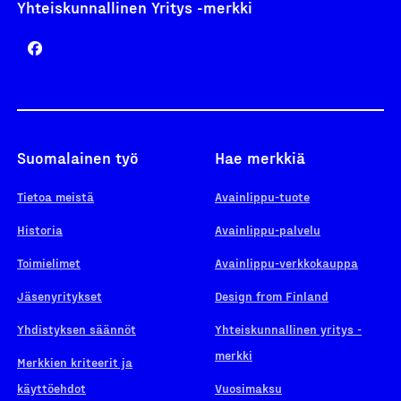
Yhteiskunnallinen Yritys -merkki
Suomalainen työ
Hae merkkiä
Tietoa meistä
Avainlippu-tuote
Historia
Avainlippu-palvelu
Toimielimet
Avainlippu-verkkokauppa
Jäsenyritykset
Design from Finland
Yhdistyksen säännöt
Yhteiskunnallinen yritys -
merkki
Merkkien kriteerit ja
käyttöehdot
Vuosimaksu