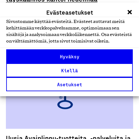
Ylöjärveläinen Sukkamestarit Oy juhlistaa 30-
Evästeasetukset
vuotistaivaltaan 1.4.2026 poikkeuksellisessa
Sivustomme käyttää evästeitä. Evästeet auttavat meitä
kasvuvauhdissa. Menestyksen takana on kahdeksan
kehittämään verkkopalveluamme, optimoimaan sen
vuoden määrätietoinen muutosprosessi,…
sisältöjä ja analysoimaan verkkoliikennettä. Osa evästeistä
on välttämättömiä, jotta sivut toimisivat oikein.
09.04.2026
Hyväksy
Uutiset
Kiellä
Asetukset
Uusia Avainlippu-tuotteita, -palveluita ja