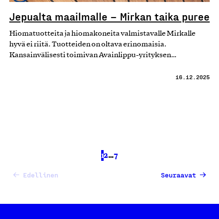
Jepualta maailmalle – Mirkan taika puree
Hiomatuotteita ja hiomakoneita valmistavalle Mirkalle
hyvä ei riitä. Tuotteiden on oltava erinomaisia.
Kansainvälisesti toimivan Avainlippu-yrityksen…
16.12.2025
1
2
…
7
Edellinen
Seuraavat