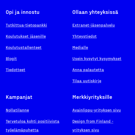
Opi ja innostu
Ollaan yhteyksissä
Tutkittua-tietopankki
Extranet-jäsenpalvelu
Koulutukset jäsenille
Yhteystiedot
Koulutustallenteet
Medialle
Blogit
Usein kysytyt kysymykset
Tiedotteet
Anna palautetta
Tilaa uutiskirje
Kampanjat
Merkkiyrityksille
Nollatilanne
Avainlippu-yrityksen sivu
Tervetuloa kohti positiivista
Design from Finland -
työelämäpuhetta
yrityksen sivu