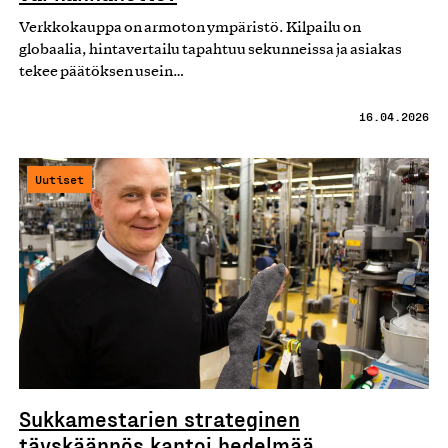
Verkkokauppa on armoton ympäristö. Kilpailu on
globaalia, hintavertailu tapahtuu sekunneissa ja asiakas
tekee päätöksen usein…
16.04.2026
Uutiset
Sukkamestarien strateginen
täyskäännös kantoi hedelmää